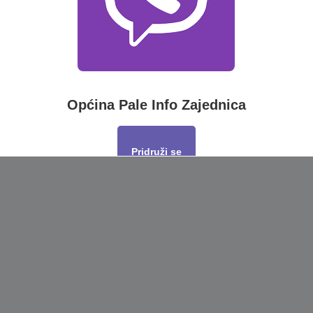
Općina Pale Info Zajednica
Pridruži se
This will close in
17
seconds