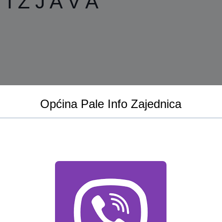
I Z J A V A
Općina Pale Info Zajednica