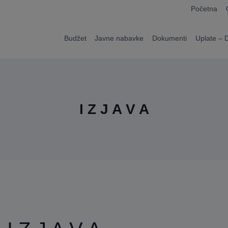
modal-check
Početna
Budžet
Javne nabavke
Dokumenti
Uplate – 
I Z J A V A