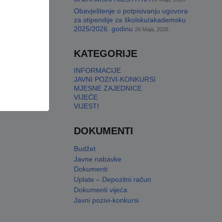
Obavještenje o potpisivanju ugovora
za stipendije za školsku/akademsku
2025/2026. godinu
26 Maja, 2026
KATEGORIJE
INFORMACIJE
JAVNI POZIVI-KONKURSI
MJESNE ZAJEDNICE
VIJEĆE
VIJESTI
DOKUMENTI
Budžet
Javne nabavke
Dokumenti
Uplate – Depozitni račun
Dokumenti vijeća
Javni pozivi-konkursi