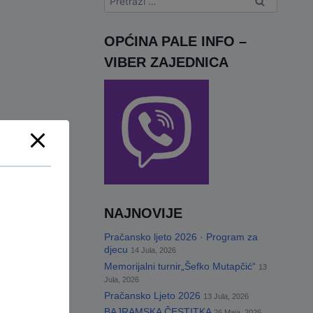
OPĆINA PALE INFO –
VIBER ZAJEDNICA
NAJNOVIJE
Pračansko ljeto 2026 · Program za
djecu
14 Jula, 2026
Memorijalni turnir„Šefko Mutapčić“
13
Jula, 2026
Pračansko Ljeto 2026
13 Jula, 2026
BAJRAMSKA ČESTITKA
26 Maja, 2026