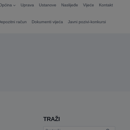
Općina
Uprava
Ustanove
Naslijeđe
Vijeće
Kontakt
Depozitni račun
Dokumenti vijeća
Javni pozivi-konkursi
TRAŽI
Pretraga: