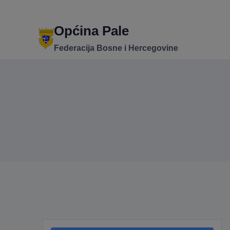
Skip
to
content
Općina Pale
Federacija Bosne i Hercegovine