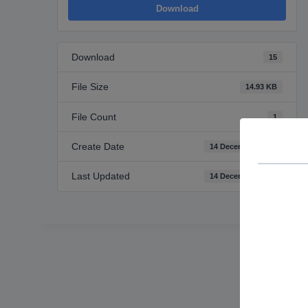
Download
Download
15
File Size
14.93 KB
File Count
1
Create Date
14 Decembra, 2023
Last Updated
14 Decembra, 2023