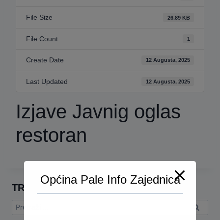
File Size
26.89 KB
File Count
1
Create Date
12 Augusta, 2025
Last Updated
12 Augusta, 2025
Izjave Javnig oglas
restoran
Općina Pale Info Zajednica
TRAŽI
Pretraga: