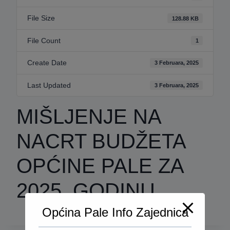
File Size
128.88 KB
File Count
1
Create Date
3 Februara, 2025
Last Updated
3 Februara, 2025
MIŠLJENJE NA
NACRT BUDŽETA
OPĆINE PALE ZA
2025. GODINU
Općina Pale Info Zajednica