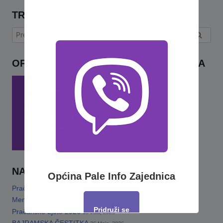
TRAŽI
Pretraga:
OPĆINA PALE INFO – VIBER ZAJEDNICA
NAJNOVIJE
Općina Pale Info Zajednica
Pračansko ljeto 2026 · Program za djecu
14 Jula, 2026
Memorijalni turnir„Šefko Mutapčić“
13 Jula, 2026
Pridruži se
Pračansko Ljeto 2026
13 Jula, 2026