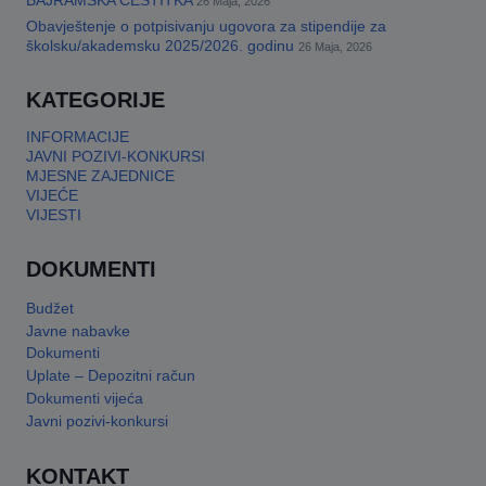
BAJRAMSKA ČESTITKA
26 Maja, 2026
Obavještenje o potpisivanju ugovora za stipendije za
This will close in
17
seconds
školsku/akademsku 2025/2026. godinu
26 Maja, 2026
KATEGORIJE
INFORMACIJE
JAVNI POZIVI-KONKURSI
MJESNE ZAJEDNICE
VIJEĆE
VIJESTI
DOKUMENTI
Budžet
Javne nabavke
Dokumenti
Uplate – Depozitni račun
Dokumenti vijeća
Javni pozivi-konkursi
KONTAKT