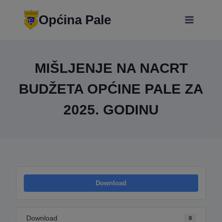
Skip
modal-check
to
Općina Pale
content
MIŠLJENJE NA NACRT
BUDŽETA OPĆINE PALE ZA
2025. GODINU
Download
Download
8