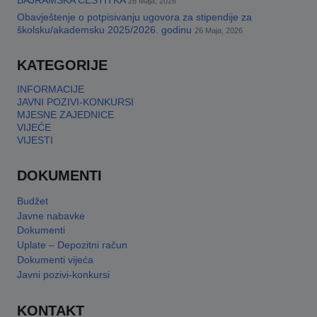
BAJRAMSKA ČESTITKA
26 Maja, 2026
Obavještenje o potpisivanju ugovora za stipendije za
This will close in
17
seconds
školsku/akademsku 2025/2026. godinu
26 Maja, 2026
KATEGORIJE
INFORMACIJE
JAVNI POZIVI-KONKURSI
MJESNE ZAJEDNICE
VIJEĆE
VIJESTI
DOKUMENTI
Budžet
Javne nabavke
Dokumenti
Uplate – Depozitni račun
Dokumenti vijeća
Javni pozivi-konkursi
KONTAKT