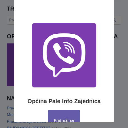
TRAŽI
Pretraga:
OPĆINA PALE INFO – VIBER ZAJEDNICA
NAJNOVIJE
Općina Pale Info Zajednica
Pračansko ljeto 2026 · Program za djecu
14 Jula, 2026
Memorijalni turnir„Šefko Mutapčić“
13 Jula, 2026
Pridruži se
Pračansko Ljeto 2026
13 Jula, 2026