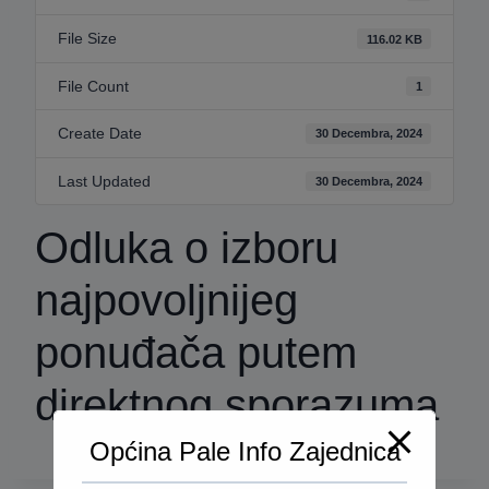
File Size
116.02 KB
File Count
1
Create Date
30 Decembra, 2024
Last Updated
30 Decembra, 2024
Odluka o izboru
najpovoljnijeg
ponuđača putem
direktnog sporazuma
Općina Pale Info Zajednica