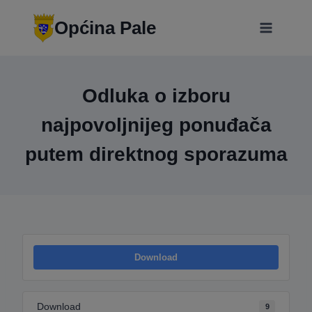
Skip
modal-check
to
Općina Pale
content
Odluka o izboru
najpovoljnijeg ponuđača
putem direktnog sporazuma
Download
Download
9