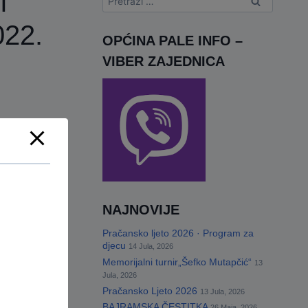
i
022.
OPĆINA PALE INFO –
VIBER ZAJEDNICA
NAJNOVIJE
Pračansko ljeto 2026 · Program za
djecu
14 Jula, 2026
Memorijalni turnir„Šefko Mutapčić“
13
Jula, 2026
Pračansko Ljeto 2026
13 Jula, 2026
BAJRAMSKA ČESTITKA
26 Maja, 2026