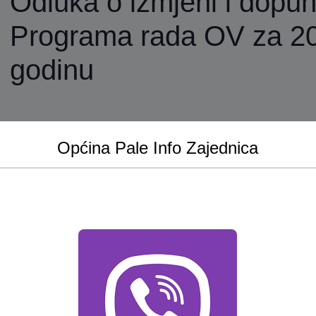
Odluka o izmjeni i dopun
Programa rada OV za 2
godinu
Općina Pale Info Zajednica