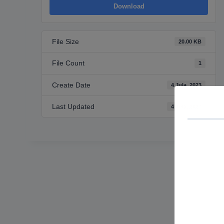
Download
File Size
20.00 KB
File Count
1
Create Date
4 Jula, 2023
Last Updated
4 Jula, 2023