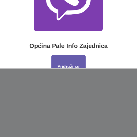
Općina Pale Info Zajednica
Pridruži se
This will close in
17
seconds