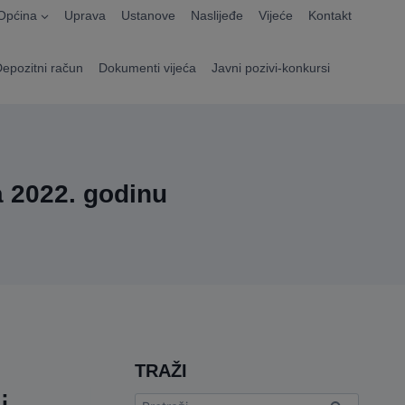
Općina
Uprava
Ustanove
Naslijeđe
Vijeće
Kontakt
Depozitni račun
Dokumenti vijeća
Javni pozivi-konkursi
a 2022. godinu
TRAŽI
Pretraga: