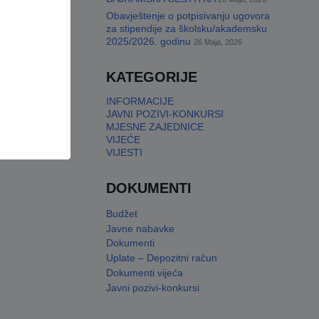
Obavještenje o potpisivanju ugovora
za stipendije za školsku/akademsku
2025/2026. godinu
26 Maja, 2026
KATEGORIJE
INFORMACIJE
JAVNI POZIVI-KONKURSI
MJESNE ZAJEDNICE
VIJEĆE
VIJESTI
DOKUMENTI
Budžet
Javne nabavke
Dokumenti
Uplate – Depozitni račun
Dokumenti vijeća
Javni pozivi-konkursi