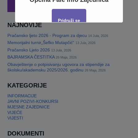
Pridruži se
NAJNOVIJE
Pračansko ljeto 2026 · Program za djecu
14 Jula, 2026
This will close in
17
seconds
Memorijalni turnir„Šefko Mutapčić“
13 Jula, 2026
Pračansko Ljeto 2026
13 Jula, 2026
BAJRAMSKA ČESTITKA
26 Maja, 2026
Obavještenje o potpisivanju ugovora za stipendije za
školsku/akademsku 2025/2026. godinu
26 Maja, 2026
KATEGORIJE
INFORMACIJE
JAVNI POZIVI-KONKURSI
MJESNE ZAJEDNICE
VIJEĆE
VIJESTI
DOKUMENTI