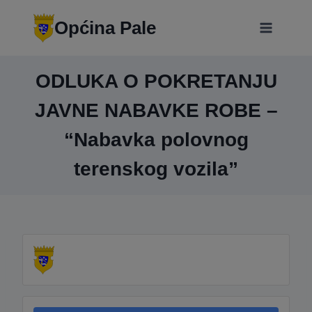
Skip
modal-check
to
Općina Pale
content
ODLUKA O POKRETANJU
JAVNE NABAVKE ROBE –
“Nabavka polovnog
terenskog vozila”