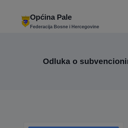
Skip
to
content
Općina Pale
Federacija Bosne i Hercegovine
Odluka o subvencionira