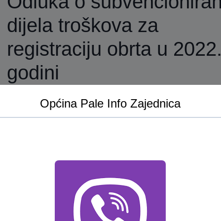
Odluka o subvencioniran
dijela troškova za
registraciju obrta u 2022
godini
Općina Pale Info Zajednica