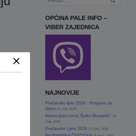
ju
OPĆINA PALE INFO –
.
VIBER ZAJEDNICA
NAJNOVIJE
Pračansko ljeto 2026 · Program za
djecu
14 Jula, 2026
Memorijalni turnir„Šefko Mutapčić“
13
Jula, 2026
Pračansko Ljeto 2026
13 Jula, 2026
BAJRAMSKA ČESTITKA
26 Maja, 2026