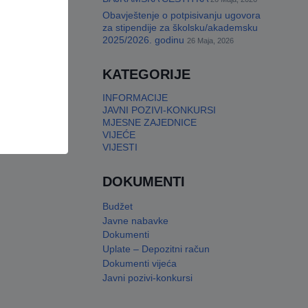
Obavještenje o potpisivanju ugovora
za stipendije za školsku/akademsku
2025/2026. godinu
26 Maja, 2026
KATEGORIJE
INFORMACIJE
JAVNI POZIVI-KONKURSI
MJESNE ZAJEDNICE
VIJEĆE
VIJESTI
DOKUMENTI
Budžet
Javne nabavke
Dokumenti
Uplate – Depozitni račun
Dokumenti vijeća
Javni pozivi-konkursi