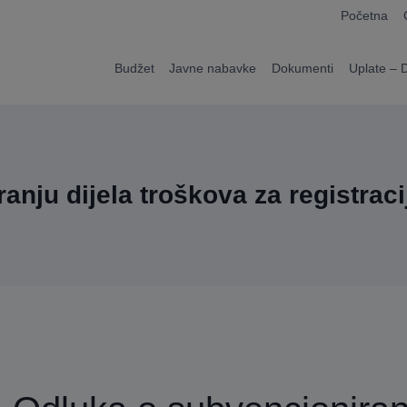
modal-check
Početna
Budžet
Javne nabavke
Dokumenti
Uplate – 
nju dijela troškova za registraci