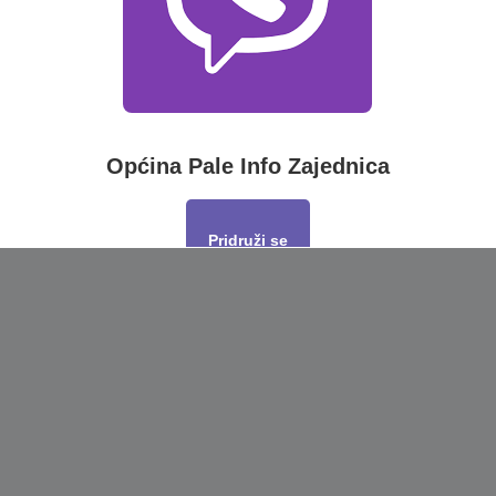
Općina Pale Info Zajednica
Pridruži se
This will close in
17
seconds