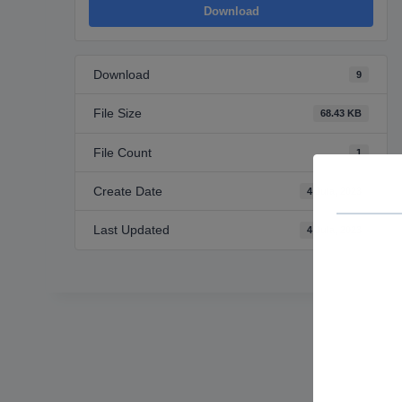
Download
Download
9
File Size
68.43 KB
File Count
1
Create Date
4 Jula, 2023
Last Updated
4 Jula, 2023