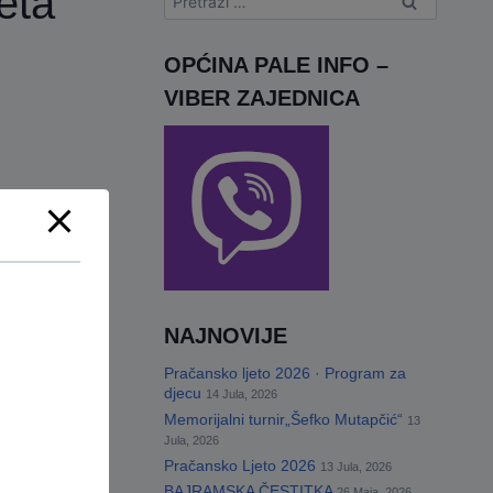
eta
OPĆINA PALE INFO –
VIBER ZAJEDNICA
NAJNOVIJE
Pračansko ljeto 2026 · Program za
djecu
14 Jula, 2026
Memorijalni turnir„Šefko Mutapčić“
13
Jula, 2026
Pračansko Ljeto 2026
13 Jula, 2026
BAJRAMSKA ČESTITKA
26 Maja, 2026