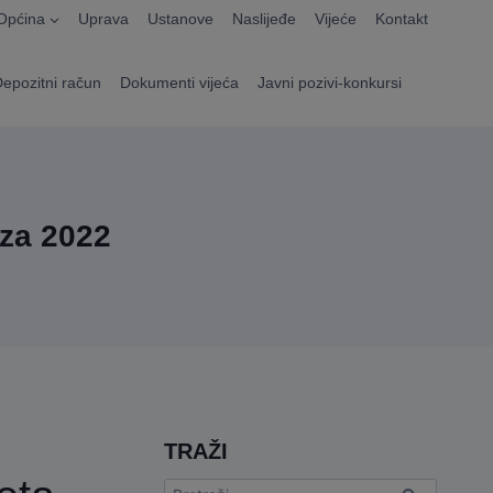
Općina
Uprava
Ustanove
Naslijeđe
Vijeće
Kontakt
Depozitni račun
Dokumenti vijeća
Javni pozivi-konkursi
 za 2022
TRAŽI
Pretraga: