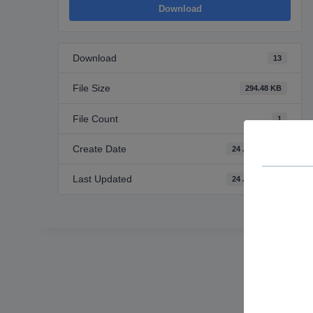
Download
Download
13
File Size
294.48 KB
File Count
1
Create Date
24 Juna, 2023
Last Updated
24 Juna, 2023