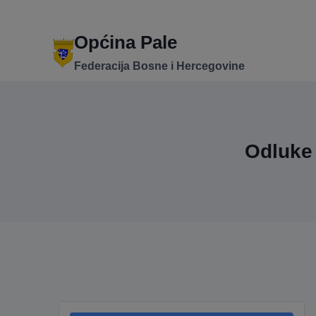
Skip
to
content
Općina Pale
Federacija Bosne i Hercegovine
Odluke 