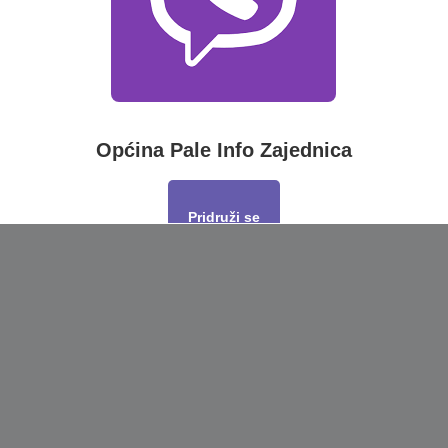
Općina Pale Info Zajednica
Pridruži se
This will close in
17
seconds