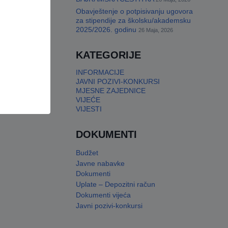
Obavještenje o potpisivanju ugovora
za stipendije za školsku/akademsku
2025/2026. godinu
26 Maja, 2026
KATEGORIJE
INFORMACIJE
JAVNI POZIVI-KONKURSI
MJESNE ZAJEDNICE
VIJEĆE
VIJESTI
DOKUMENTI
Budžet
Javne nabavke
Dokumenti
Uplate – Depozitni račun
Dokumenti vijeća
Javni pozivi-konkursi