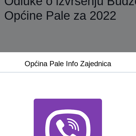
Odluke o izvršenju Budž
Općine Pale za 2022
Općina Pale Info Zajednica