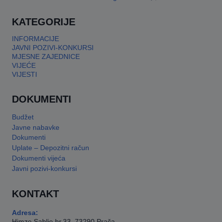
This will close in
17
seconds
KATEGORIJE
INFORMACIJE
JAVNI POZIVI-KONKURSI
MJESNE ZAJEDNICE
VIJEĆE
VIJESTI
DOKUMENTI
Budžet
Javne nabavke
Dokumenti
Uplate – Depozitni račun
Dokumenti vijeća
Javni pozivi-konkursi
KONTAKT
Adresa:
Himze Sablje br.33, 73290 Prača