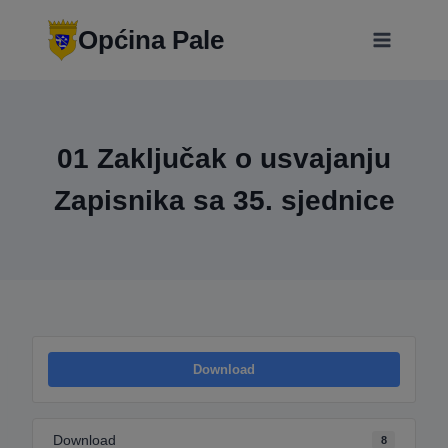
Skip
modal-check
to
Općina Pale
content
01 Zaključak o usvajanju
Zapisnika sa 35. sjednice
Download
Download
8