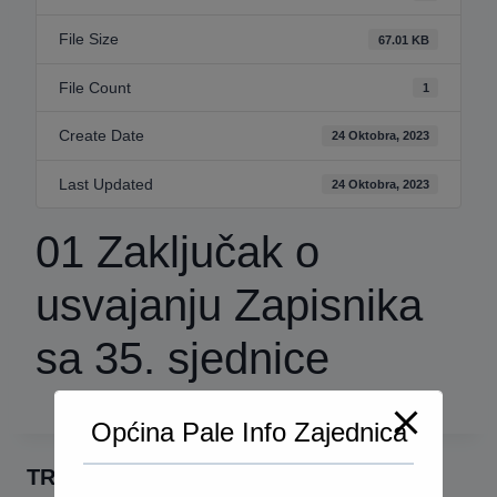
File Size
67.01 KB
File Count
1
Create Date
24 Oktobra, 2023
Last Updated
24 Oktobra, 2023
01 Zaključak o
usvajanju Zapisnika
sa 35. sjednice
Općina Pale Info Zajednica
TRAŽI