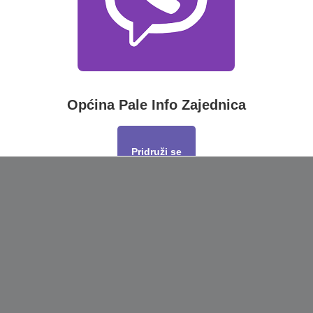
Općina Pale Info Zajednica
Pridruži se
This will close in
17
seconds