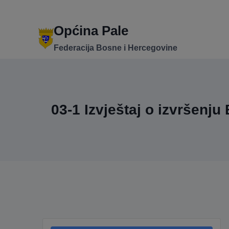
Skip
to
content
Općina Pale
Federacija Bosne i Hercegovine
03-1 Izvještaj o izvršenj