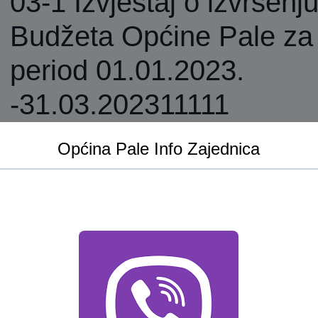
03-1 Izvještaj o izvršenj
Budžeta Općine Pale za
period 01.01.2023.
-31.03.202311111
Općina Pale Info Zajednica