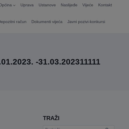
Općina
Uprava
Ustanove
Naslijeđe
Vijeće
Kontakt
Depozitni račun
Dokumenti vijeća
Javni pozivi-konkursi
.01.2023. -31.03.202311111
TRAŽI
Pretraga: