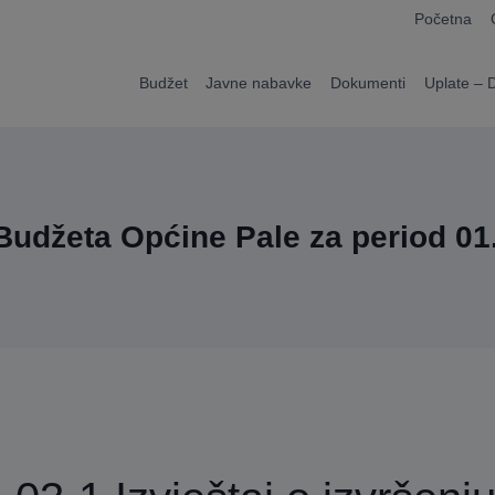
modal-check
Početna
Budžet
Javne nabavke
Dokumenti
Uplate – 
u Budžeta Općine Pale za period 01