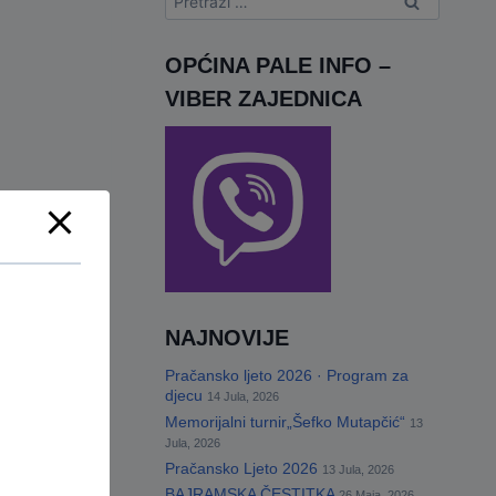
u
OPĆINA PALE INFO –
VIBER ZAJEDNICA
NAJNOVIJE
Pračansko ljeto 2026 · Program za
djecu
14 Jula, 2026
Memorijalni turnir„Šefko Mutapčić“
13
Jula, 2026
Pračansko Ljeto 2026
13 Jula, 2026
BAJRAMSKA ČESTITKA
26 Maja, 2026