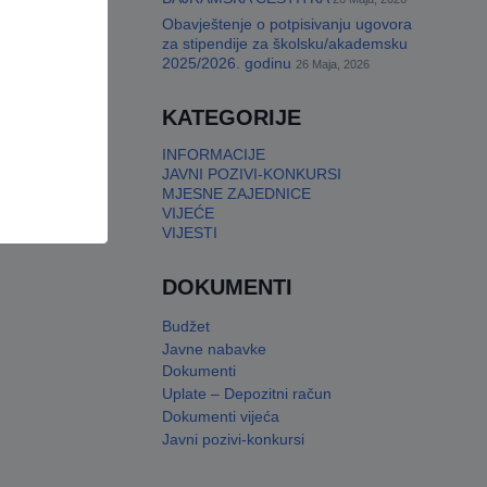
Obavještenje o potpisivanju ugovora
za stipendije za školsku/akademsku
2025/2026. godinu
26 Maja, 2026
KATEGORIJE
INFORMACIJE
JAVNI POZIVI-KONKURSI
MJESNE ZAJEDNICE
VIJEĆE
VIJESTI
DOKUMENTI
Budžet
Javne nabavke
Dokumenti
Uplate – Depozitni račun
Dokumenti vijeća
Javni pozivi-konkursi