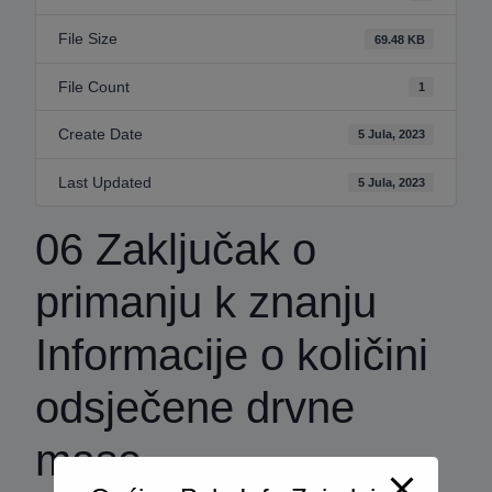
File Size
69.48 KB
File Count
1
Create Date
5 Jula, 2023
Last Updated
5 Jula, 2023
06 Zaključak o
primanju k znanju
Informacije o količini
odsječene drvne
mase