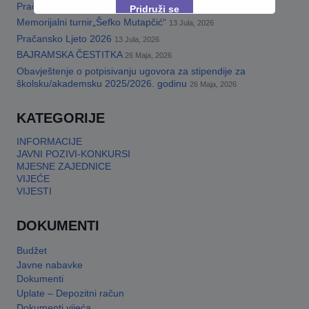
Pračansko ljeto 2026 · Program za djecu
14 Jula, 2026
Pridruži se
Memorijalni turnir„Šefko Mutapčić“
13 Jula, 2026
Pračansko Ljeto 2026
13 Jula, 2026
This will close in
17
seconds
BAJRAMSKA ČESTITKA
26 Maja, 2026
Obavještenje o potpisivanju ugovora za stipendije za
školsku/akademsku 2025/2026. godinu
26 Maja, 2026
KATEGORIJE
INFORMACIJE
JAVNI POZIVI-KONKURSI
MJESNE ZAJEDNICE
VIJEĆE
VIJESTI
DOKUMENTI
Budžet
Javne nabavke
Dokumenti
Uplate – Depozitni račun
Dokumenti vijeća