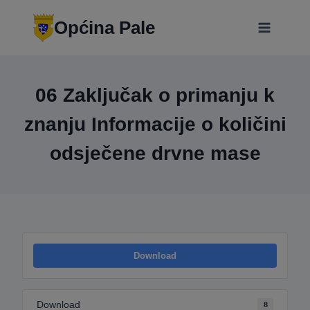
Skip
modal-check
to
Općina Pale
content
06 Zaključak o primanju k
znanju Informacije o količini
odsječene drvne mase
Download
Download
8