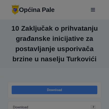
Skip
modal-check
to
Općina Pale
content
10 Zaključak o prihvatanju
građanske inicijative za
postavljanje usporivača
brzine u naselju Turkovići
Download
Download
7