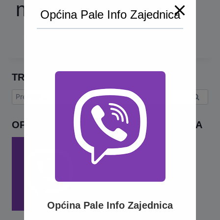
naselju Turkovići
Općina Pale Info Zajednica
31 sjednica 2023
TRAŽI
Pretraga:
OPĆINA PALE INFO – VIBER ZAJEDNICA
Općina Pale Info Zajednica