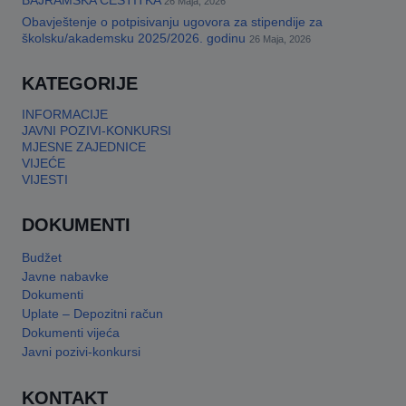
BAJRAMSKA ČESTITKA
26 Maja, 2026
Obavještenje o potpisivanju ugovora za stipendije za
This will close in
17
seconds
školsku/akademsku 2025/2026. godinu
26 Maja, 2026
KATEGORIJE
INFORMACIJE
JAVNI POZIVI-KONKURSI
MJESNE ZAJEDNICE
VIJEĆE
VIJESTI
DOKUMENTI
Budžet
Javne nabavke
Dokumenti
Uplate – Depozitni račun
Dokumenti vijeća
Javni pozivi-konkursi
KONTAKT