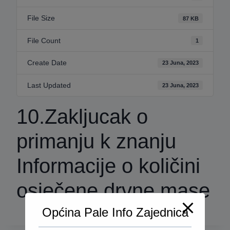
File Size
87 KB
File Count
1
Create Date
23 Juna, 2023
Last Updated
23 Juna, 2023
10.Zakljucak o
primanju k znanju
Informacije o količini
osječene drvne mase
Općina Pale Info Zajednica