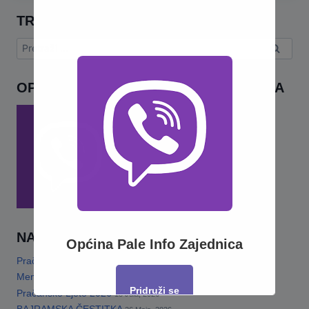
TRAŽI
Pretraga:
OPĆINA PALE INFO – VIBER ZAJEDNICA
NAJNOVIJE
Općina Pale Info Zajednica
Pračansko ljeto 2026 · Program za djecu
14 Jula, 2026
Memorijalni turnir„Šefko Mutapčić“
13 Jula, 2026
Pridruži se
Pračansko Ljeto 2026
13 Jula, 2026