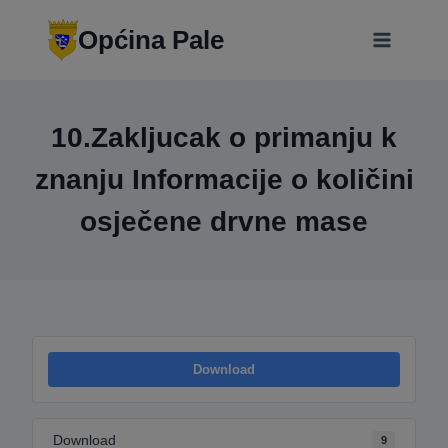
Skip
modal-check
to
Općina Pale
content
10.Zakljucak o primanju k
znanju Informacije o količini
osječene drvne mase
Download
Download
9