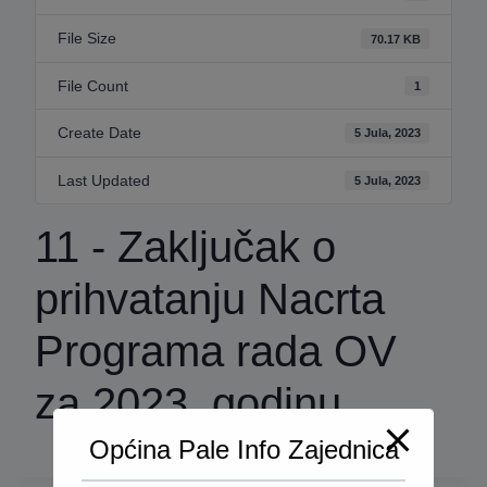
File Size
70.17 KB
File Count
1
Create Date
5 Jula, 2023
Last Updated
5 Jula, 2023
11 - Zaključak o
prihvatanju Nacrta
Programa rada OV
za 2023. godinu
Općina Pale Info Zajednica