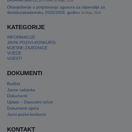
BAJRAMSKA ČESTITKA
26 Maja, 2026
Obavještenje o potpisivanju ugovora za stipendije za
This will close in
17
seconds
školsku/akademsku 2025/2026. godinu
26 Maja, 2026
KATEGORIJE
INFORMACIJE
JAVNI POZIVI-KONKURSI
MJESNE ZAJEDNICE
VIJEĆE
VIJESTI
DOKUMENTI
Budžet
Javne nabavke
Dokumenti
Uplate – Depozitni račun
Dokumenti vijeća
Javni pozivi-konkursi
KONTAKT