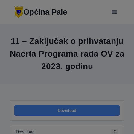
Skip
modal-check
to
Općina Pale
content
11 – Zaključak o prihvatanju
Nacrta Programa rada OV za
2023. godinu
Download
Download
7