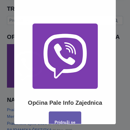
TRAŽI
Pretraga:
OPĆINA PALE INFO – VIBER ZAJEDNICA
NAJNOVIJE
Općina Pale Info Zajednica
Pračansko ljeto 2026 · Program za djecu
14 Jula, 2026
Memorijalni turnir„Šefko Mutapčić“
13 Jula, 2026
Pridruži se
Pračansko Ljeto 2026
13 Jula, 2026