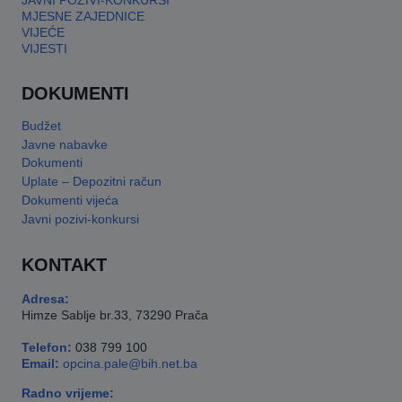
JAVNI POZIVI-KONKURSI
MJESNE ZAJEDNICE
VIJEĆE
VIJESTI
DOKUMENTI
Budžet
Javne nabavke
Dokumenti
Uplate – Depozitni račun
Dokumenti vijeća
Javni pozivi-konkursi
KONTAKT
Adresa:
Himze Sablje br.33, 73290 Prača
Telefon:
038 799 100
Email:
opcina.pale@bih.net.ba
Radno vrijeme: