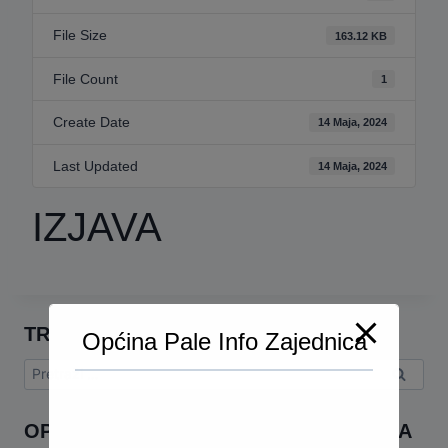
File Size
163.12 KB
File Count
1
Create Date
14 Maja, 2024
Last Updated
14 Maja, 2024
IZJAVA
TRAŽI
Općina Pale Info Zajednica
Pretraga:
OPĆINA PALE INFO – VIBER ZAJEDNICA