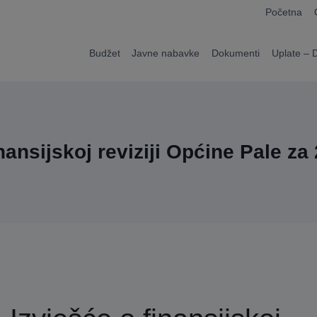
modal-check
Početna
Budžet
Javne nabavke
Dokumenti
Uplate – 
inansijskoj reviziji Općine Pale za