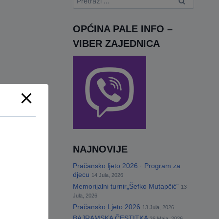
OPĆINA PALE INFO –
VIBER ZAJEDNICA
NAJNOVIJE
Pračansko ljeto 2026 · Program za
djecu
14 Jula, 2026
Memorijalni turnir„Šefko Mutapčić“
13
Jula, 2026
Pračansko Ljeto 2026
13 Jula, 2026
BAJRAMSKA ČESTITKA
26 Maja, 2026