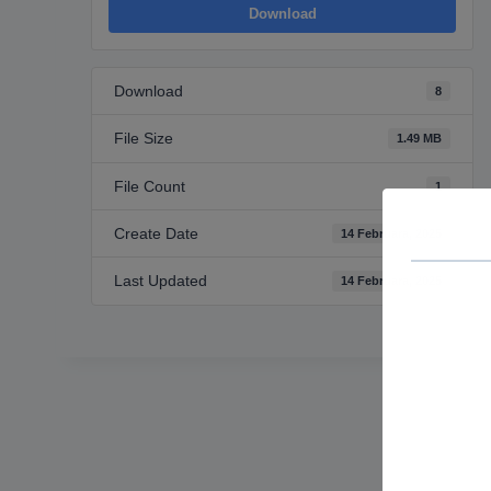
Download
Download
8
File Size
1.49 MB
File Count
1
Create Date
14 Februara, 2025
Last Updated
14 Februara, 2025