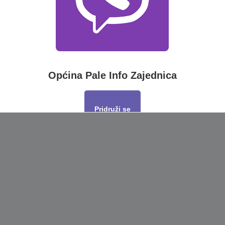
Općina Pale Info Zajednica
Pridruži se
This will close in
17
seconds