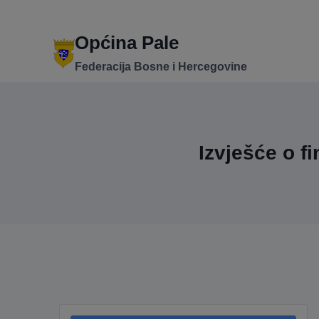
Skip
to
content
Općina Pale
Federacija Bosne i Hercegovine
Izvješće o f