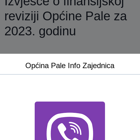
Izvješće o finansijskoj
reviziji Općine Pale za
2023. godinu
Općina Pale Info Zajednica