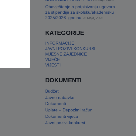
Obavještenje o potpisivanju ugovora
za stipendije za školsku/akademsku
2025/2026. godinu
26 Maja, 2026
KATEGORIJE
INFORMACIJE
JAVNI POZIVI-KONKURSI
MJESNE ZAJEDNICE
VIJEĆE
VIJESTI
DOKUMENTI
Budžet
Javne nabavke
Dokumenti
Uplate – Depozitni račun
Dokumenti vijeća
Javni pozivi-konkursi