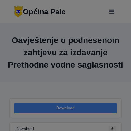
Skip
modal-check
to
Općina Pale
content
Oavještenje o podnesenom
zahtjevu za izdavanje
Prethodne vodne saglasnosti
Download
Download
6