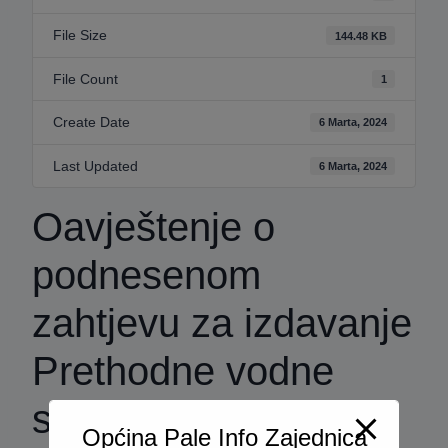
File Size
144.48 KB
File Count
1
Create Date
6 Marta, 2024
Last Updated
6 Marta, 2024
Oavještenje o
podnesenom
zahtjevu za izdavanje
Prethodne vodne
saglasnosti
Općina Pale Info Zajednica