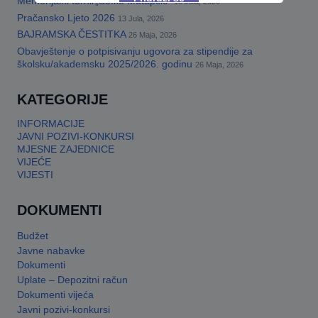
Memorijalni turnir„Šefko Mutapčić“
13 Jula, 2026
Pračansko Ljeto 2026
13 Jula, 2026
BAJRAMSKA ČESTITKA
26 Maja, 2026
This will close in
17
seconds
Obavještenje o potpisivanju ugovora za stipendije za
školsku/akademsku 2025/2026. godinu
26 Maja, 2026
KATEGORIJE
INFORMACIJE
JAVNI POZIVI-KONKURSI
MJESNE ZAJEDNICE
VIJEĆE
VIJESTI
DOKUMENTI
Budžet
Javne nabavke
Dokumenti
Uplate – Depozitni račun
Dokumenti vijeća
Javni pozivi-konkursi