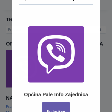
TRAŽI
Pretraga:
OPĆINA PALE INFO – VIBER ZAJEDNICA
Općina Pale Info Zajednica
NAJNOVIJE
Pračansko ljeto 2026 · Program za djecu
14 Jula, 2026
Pridruži se