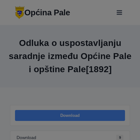
Skip
modal-check
to
Općina Pale
content
Odluka o uspostavljanju
saradnje između Općine Pale
i opštine Pale[1892]
Download
Download
9