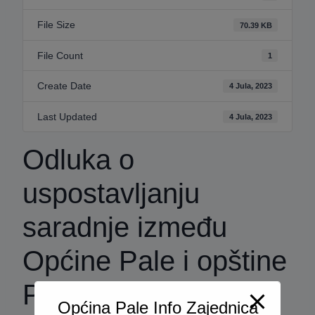
File Size
70.39 KB
File Count
1
Create Date
4 Jula, 2023
Last Updated
4 Jula, 2023
Odluka o
uspostavljanju
saradnje između
Općine Pale i opštine
Pale[1892]
Općina Pale Info Zajednica