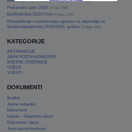
Memorijalni turnir„Šefko Mutapčić“
13 Jula, 2026
Pračansko Ljeto 2026
13 Jula, 2026
BAJRAMSKA ČESTITKA
26 Maja, 2026
This will close in
17
seconds
Obavještenje o potpisivanju ugovora za stipendije za
školsku/akademsku 2025/2026. godinu
26 Maja, 2026
KATEGORIJE
INFORMACIJE
JAVNI POZIVI-KONKURSI
MJESNE ZAJEDNICE
VIJEĆE
VIJESTI
DOKUMENTI
Budžet
Javne nabavke
Dokumenti
Uplate – Depozitni račun
Dokumenti vijeća
Javni pozivi-konkursi