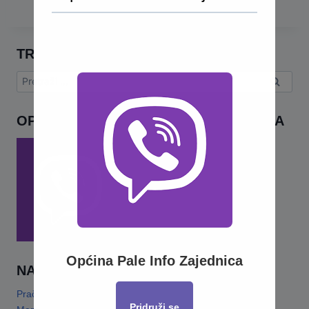
TRAŽI
Pretraga:
OPĆINA PALE INFO – VIBER ZAJEDNICA
Općina Pale Info Zajednica
NAJNOVIJE
Pračansko ljeto 2026 · Program za djecu
14 Jula, 2026
Pridruži se