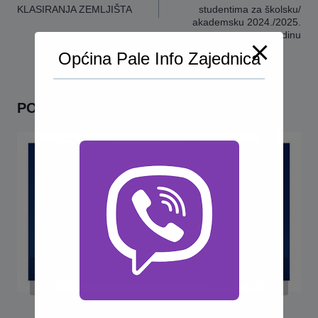
KLASIRANJA ZEMLJIŠTA
studentima za školsku/​
akademsku 2024./2025.
godinu
Općina Pale Info Zajednica
POVEZANO