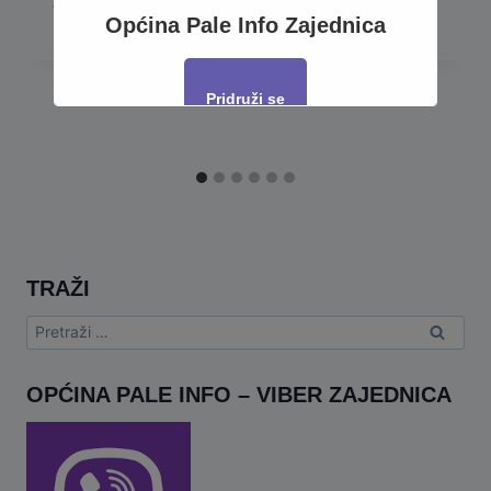
36. SJEDNICA OV PALE
Općina Pale Info Zajednica
Pridruži se
This will close in
17
seconds
TRAŽI
Pretraga:
OPĆINA PALE INFO – VIBER ZAJEDNICA