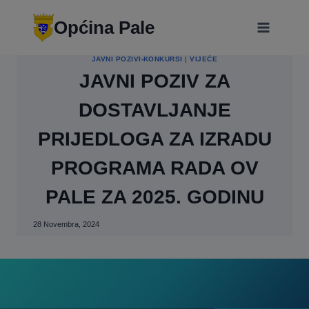
Skip
modal-check
to
Općina Pale
content
JAVNI POZIVI-KONKURSI
|
VIJEĆE
JAVNI POZIV ZA
DOSTAVLJANJE
PRIJEDLOGA ZA IZRADU
PROGRAMA RADA OV
PALE ZA 2025. GODINU
28 Novembra, 2024