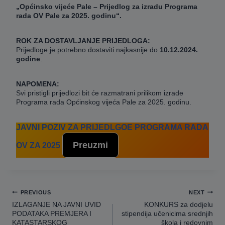
„Općinsko vijeće Pale – Prijedlog za izradu Programa
rada OV Pale za 2025. godinu“.
ROK ZA DOSTAVLJANJE PRIJEDLOGA:
Prijedloge je potrebno dostaviti najkasnije do
10.12.2024.
godine
.
NAPOMENA:
Svi pristigli prijedlozi bit će razmatrani prilikom izrade
Programa rada Općinskog vijeća Pale za 2025. godinu.
JAVNI POZIV ZA PRIJEDLGOE PROGRAMA RADA
Preuzmi
OV ZA 2025
Navigacija
PREVIOUS
NEXT
članaka
IZLAGANJE NA JAVNI UVID
KONKURS za dodjelu
PODATAKA PREMJERA I
stipendija učenicima srednjih
KATASTARSKOG
škola i redovnim