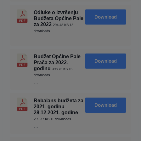
Odluke o izvršenju
Download
Budžeta Općine Pale
za 2022
294.48 KB
13
downloads
…
Budžet Općine Pale
Download
Prača za 2022.
godinu
398.76 KB
16
downloads
…
Rebalans budžeta za
Download
2021. godinu
28.12.2021. godine
299.37 KB
11 downloads
…