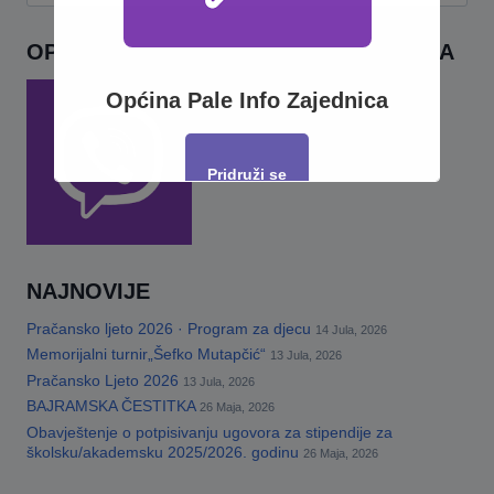
OPĆINA PALE INFO – VIBER ZAJEDNICA
Općina Pale Info Zajednica
Pridruži se
This will close in
17
seconds
NAJNOVIJE
Pračansko ljeto 2026 · Program za djecu
14 Jula, 2026
Memorijalni turnir„Šefko Mutapčić“
13 Jula, 2026
Pračansko Ljeto 2026
13 Jula, 2026
BAJRAMSKA ČESTITKA
26 Maja, 2026
Obavještenje o potpisivanju ugovora za stipendije za
školsku/akademsku 2025/2026. godinu
26 Maja, 2026