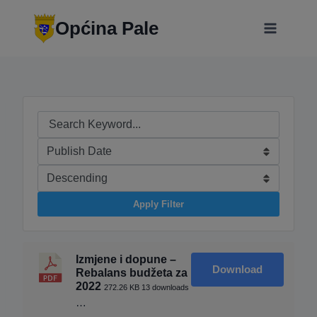
Skip
modal-check
to
Općina Pale
content
Apply Filter
Izmjene i dopune –
Download
Rebalans budžeta za
2022
272.26 KB
13 downloads
…