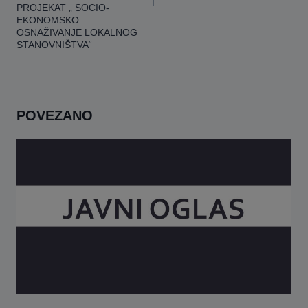
This will close in
16
seconds
PROJEKAT „ SOCIO-
EKONOMSKO
OSNAŽIVANJE LOKALNOG
STANOVNIŠTVA“
POVEZANO