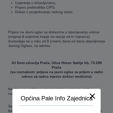
Uvjerenje o državljanstvu;
Prijavu prebivališta CIPS;
Dokaz o posjedovanju radnog staža.
Prijavu na Javni oglas sa dokazima o ispunjavanju uslova
(original ili ovjerene kopije ne starija od tri mjeseca)
dostavljaju se u roku od 8 (osam) dana od dana objavljivanja
Javnog Oglasa, na adresu:
JU Dom zdravlja Prača, Ulica Himze Sablje bb, 73.290
Prača
(sa naznakom: prijava na javni oglas za prijem u radni
odnos za radno mjesto doktor medicine)
Nepotpune i neblagovremene prijave neće se uzeti u
razmatranje.
Općina Pale Info Zajednica
Sa kandidatima koji čija prijave budu potupne i
blagovremene bit će obavljeno pismeno testiranje i intervju