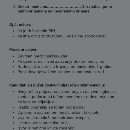
Doktor medicine……………………… 1 izvršilac, puno
radno vrijemena na neodređeno vrijeme.
Opći uslovi:
da je državljanin BIH,
da ima opću zdravstvenu i poslovnu sposobnost.
Posebni uslovi:
Završen medicinski fakultet,
Položen stručni ispit za zvanje doktor medicine,
Radni staž u struci u trajanje od minimalno 1 godine,
Posjedovanje važeće licence za samostalni rad.
Kandidati su dužni dostaviti sljedeću dokumentaciju:
Svojeručno potpisanu pisanu prijavu na javni oglas sa
kontakt podacima i tačno navedenim radnim mjestom
na koje se prijavljuje;
Kratku biografiju sa ličnim podacima;
Diplomu o završenom medicinskom fakultetu;
Uvjerenje o položenom stručnom ispitu;
Licenca za samostalan rad;
Izvor iz matične knjige rođenih;