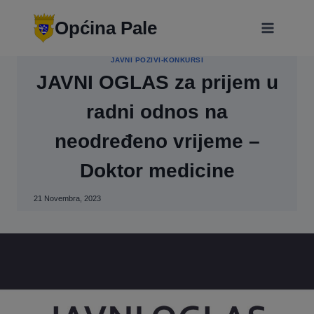
Skip
modal-check
to
Općina Pale
content
JAVNI POZIVI-KONKURSI
JAVNI OGLAS za prijem u
radni odnos na
neodređeno vrijeme –
Doktor medicine
21 Novembra, 2023