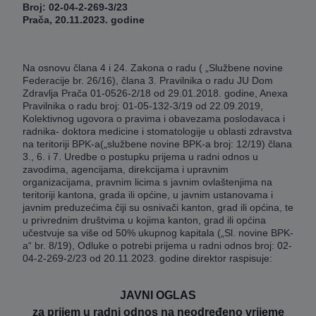
Broj: 02-04-2-269-3/23
Prača, 20.11.2023. godine
Na osnovu člana 4 i 24. Zakona o radu ( „Službene novine
Federacije br. 26/16), člana 3. Pravilnika o radu JU Dom
Zdravlja Prača 01-0526-2/18 od 29.01.2018. godine, Anexa
Pravilnika o radu broj: 01-05-132-3/19 od 22.09.2019,
Kolektivnog ugovora o pravima i obavezama poslodavaca i
radnika- doktora medicine i stomatologije u oblasti zdravstva
na teritoriji BPK-a(„službene novine BPK-a broj: 12/19) člana
3., 6. i 7. Uredbe o postupku prijema u radni odnos u
zavodima, agencijama, direkcijama i upravnim
organizacijama, pravnim licima s javnim ovlaštenjima na
teritoriji kantona, grada ili općine, u javnim ustanovama i
javnim preduzećima čiji su osnivači kanton, grad ili općina, te
u privrednim društvima u kojima kanton, grad ili općina
učestvuje sa više od 50% ukupnog kapitala („Sl. novine BPK-
a“ br. 8/19), Odluke o potrebi prijema u radni odnos broj: 02-
04-2-269-2/23 od 20.11.2023. godine direktor raspisuje:
JAVNI OGLAS
za prijem u radni odnos na neodređeno vrijeme