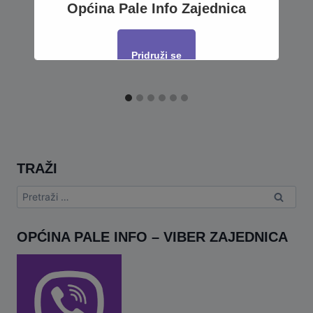
Općina Pale Info Zajednica
Pridruži se
This will close in
11
seconds
TRAŽI
Pretraga:
OPĆINA PALE INFO – VIBER ZAJEDNICA