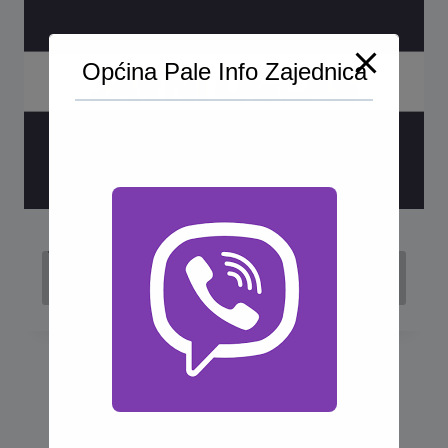
Općina Pale Info Zajednica
Javni oglas za izdavanje u zakup
poslovnog prostora – restorana