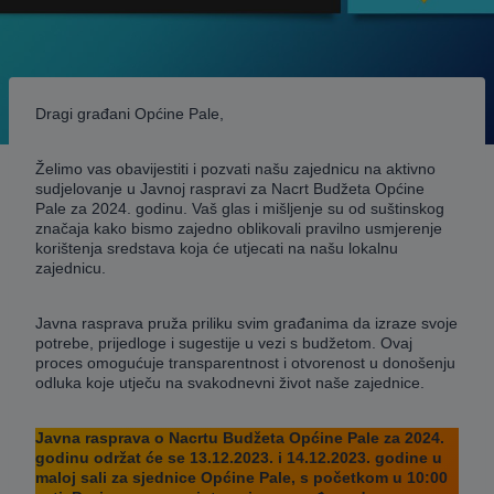
Dragi građani Općine Pale,
Želimo vas obavijestiti i pozvati našu zajednicu na aktivno
sudjelovanje u Javnoj raspravi za Nacrt Budžeta Općine
Pale za 2024. godinu. Vaš glas i mišljenje su od suštinskog
značaja kako bismo zajedno oblikovali pravilno usmjerenje
korištenja sredstava koja će utjecati na našu lokalnu
zajednicu.
Javna rasprava pruža priliku svim građanima da izraze svoje
potrebe, prijedloge i sugestije u vezi s budžetom. Ovaj
proces omogućuje transparentnost i otvorenost u donošenju
odluka koje utječu na svakodnevni život naše zajednice.
Javna rasprava o Nacrtu Budžeta Općine Pale za 2024.
godinu održat će se 13.12.2023. i 14.12.2023. godine u
maloj sali za sjednice Općine Pale, s početkom u 10:00