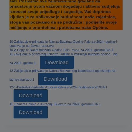
sati. Pozivamo sve zainteresirane građane da
prisustvuju ovom važnom događaju i aktivno sudjeluju
iznoseći svoje prijedloge i sugestije. Vaš doprinos
ključan je za oblikovanje budućnosti naše zajednice,
stoga vas pozivamo da se pridružite i podijelite svoje
mišljenje o prioritetima i potrebama naše Općine.
10-Zakljucak-o-prihvatanju-Nacrta-Budzeta-Opcine-Pale-za-2024.-godinu-i-
upucivanje-na-Javnu-raspravu
10-2-Copy-of-Nacrt-Budzeta-Opcine-Pale-Praca-za-2024.-godinu1135-1
11-Zakljucak-o-prihvatanju-Nacrta-Odluke-o-izvrsenju-budzeta-opcine-Pale-
Download
za-2024.-godinu-1
12-Zakljucak-o-prihvatanju-Nacrta-Budzetskog-kalendara-i-upucivanje-na-
Download
javnu-raspravu-1
12-1-Budzetski-kalendar-Opcine-Pale-za-2024.-godinu-Nacrt1014-1
Download
11-1-Nacrt-Odluke-o-izvrsenju-Budzeta-za-2024.-godinu1016-1
Download