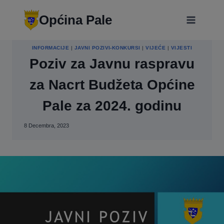
Skip
modal-check
to
Općina Pale
content
INFORMACIJE
|
JAVNI POZIVI-KONKURSI
|
VIJEĆE
|
VIJESTI
Poziv za Javnu raspravu
za Nacrt Budžeta Općine
Pale za 2024. godinu
8 Decembra, 2023