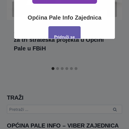
Općina Pale Info Zajednica
Zatvorena finansijska konstrukcija
Pridruži se
za tri strateška projekta u Općini
Pale u FBiH
This will close in
16
seconds
TRAŽI
Pretraga:
OPĆINA PALE INFO – VIBER ZAJEDNICA