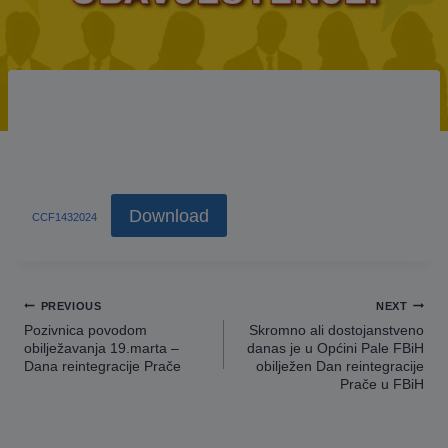
Download
CCF1432024
Navigacija
PREVIOUS
NEXT
članaka
Pozivnica povodom
Skromno ali dostojanstveno
obilježavanja 19.marta –
danas je u Općini Pale FBiH
Dana reintegracije Prače
obilježen Dan reintegracije
Prače u FBiH