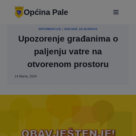
Skip
modal-check
to
Općina Pale
content
INFORMACIJE
|
MJESNE ZAJEDNICE
Upozorenje građanima o
paljenju vatre na
otvorenom prostoru
14 Marta, 2024