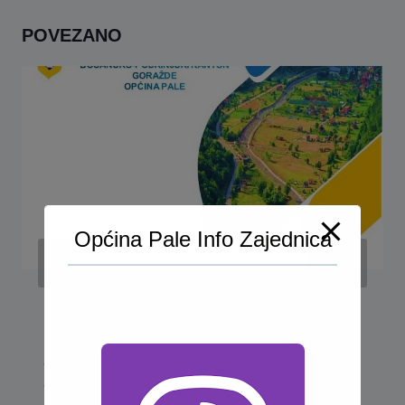
POVEZANO
Općina Pale Info Zajednica
Poziv na obilježavanje Dana Općine
Pale i Dana oslobođenja mjesne
zajednice Hrenovica – [MJESTO
ODRŽAVANJA: Međujaz (MEĐAZ),