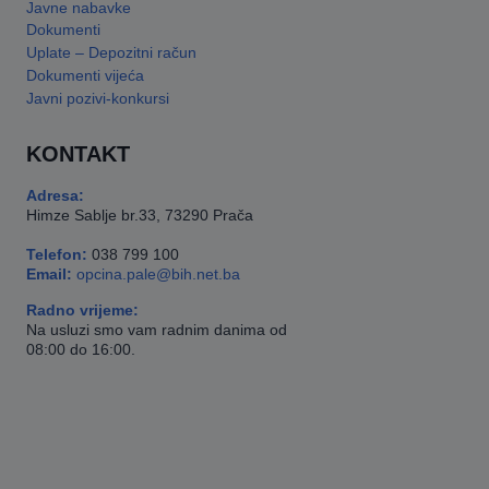
Javne nabavke
Dokumenti
Uplate – Depozitni račun
Dokumenti vijeća
Javni pozivi-konkursi
KONTAKT
Adresa:
Himze Sablje br.33, 73290 Prača
Telefon:
038 799 100
Email:
opcina.pale@bih.net.ba
Radno vrijeme:
Na usluzi smo vam radnim danima od
08:00 do 16:00.