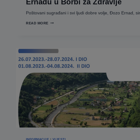
Ernadu u Borbi za Zdravlje
Poštovani sugrađani i svi ljudi dobre volje, Đozo Ernad, s
APEL
READ MORE
ZA
POMOĆ:
POMOZIMO
ĐOZO
ERNADU
U
BORBI
ZA
ZDRAVLJE
INFORMACIJE
|
VIJESTI