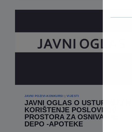
VIJEĆA
PALE
JAVNI POZIVI-KONKURSI
|
VIJESTI
JAVNI OGLAS O USTUPANJU N
KORIŠTENJE POSLOVNOG
PROSTORA ZA OSNIVANJE
DEPO -APOTEKE