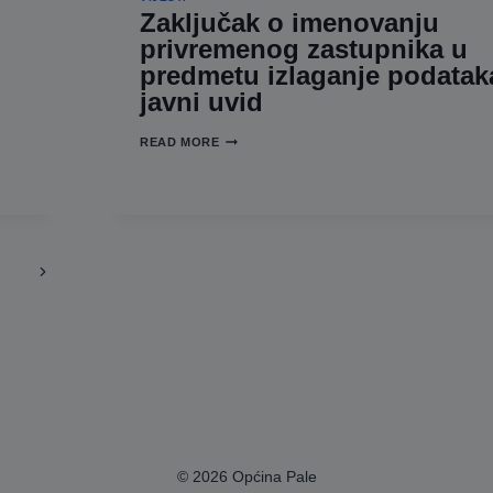
Zaključak o imenovanju
privremenog zastupnika u
predmetu izlaganje podatak
javni uvid
ZAKLJUČAK
READ MORE
O
IMENOVANJU
PRIVREMENOG
ZASTUPNIKA
U
PREDMETU
IZLAGANJE
PODATAKA
Next
NA
JAVNI
Page
UVID
© 2026 Općina Pale