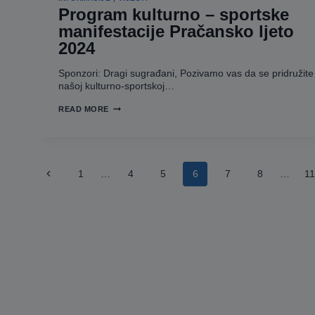
Program kulturno – sportske
manifestacije Pračansko ljeto
2024
Sponzori: Dragi sugrađani, Pozivamo vas da se pridružite
našoj kulturno-sportskoj…
PROGRAM
READ MORE
KULTURNO
–
SPORTSKE
MANIFESTACIJE
PRAČANSKO
Page
LJETO
Previous
1
…
4
5
6
7
8
…
11
2024
navigation
Page