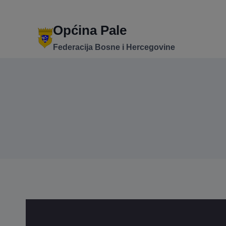
Skip
to
content
Općina Pale
Federacija Bosne i Hercegovine