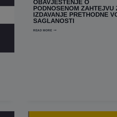
OBAVJEŠTENJE O
PODNOSENOM ZAHTEJVU 
IZDAVANJE PRETHODNE V
SAGLANOSTI
OBAVJEŠTENJE
READ MORE
O
PODNOSENOM
ZAHTEJVU
ZA
IZDAVANJE
PRETHODNE
VODNE
SAGLANOSTI