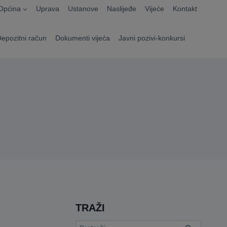
Općina
Uprava
Ustanove
Naslijeđe
Vijeće
Kontakt
Depozitni račun
Dokumenti vijeća
Javni pozivi-konkursi
TRAŽI
Pretraga: