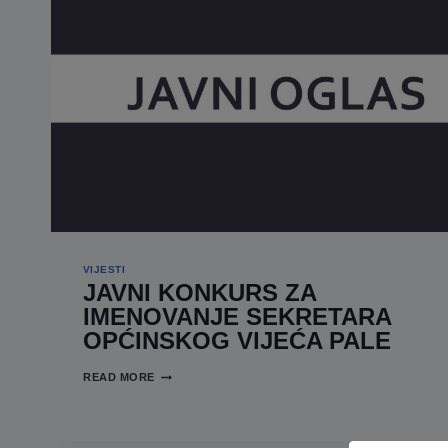
OPĆINSKE
IZBORNE
KOMISIJE
PALE
VIJESTI
JAVNI KONKURS ZA
IMENOVANJE SEKRETARA
OPĆINSKOG VIJEĆA PALE
JAVNI
READ MORE
KONKURS
ZA
IMENOVANJE
SEKRETARA
OPĆINSKOG