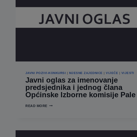
JAVNI POZIVI-KONKURSI
|
MJESNE ZAJEDNICE
|
VIJEĆE
|
VIJESTI
Javni oglas za imenovanje
predsjednika i jednog člana
Općinske Izborne komisije Pale
JAVNI
READ MORE
OGLAS
ZA
IMENOVANJE
PREDSJEDNIKA
I
JEDNOG
ČLANA