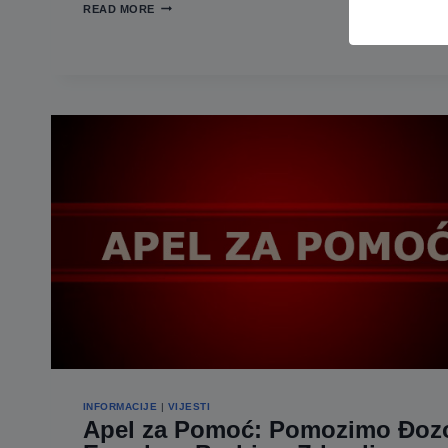
JAVNI
READ MORE
OGLAS
O
USTUPANJU
NA
KORIŠTENJE
POSLOVNOG
PROSTORA
ZA
OSNIVANJE
DEPO
-
APOTEKE
INFORMACIJE
|
VIJESTI
Apel za Pomoć: Pomozimo Đoz