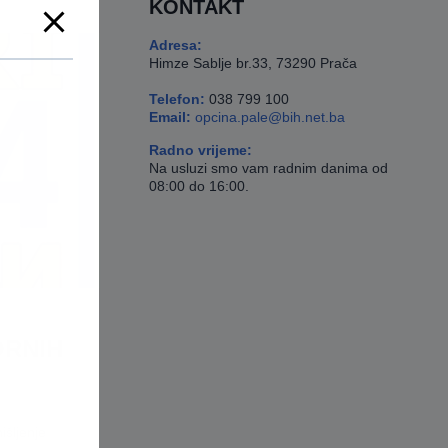
KONTAKT
Adresa:
Himze Sablje br.33, 73290 Prača
Telefon:
038 799 100
Email:
opcina.pale@bih.net.ba
Radno vrijeme:
Na usluzi smo vam radnim danima od
08:00 do 16:00.
ORNIH
išljenje