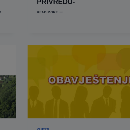
PRIVREDU-
JAVNI-
in…
READ MORE
POZIV-
MINISTARSTVO-
ZA-
PRIVREDU-
VIJESTI