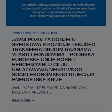
JAVNI POZIVI-KONKURSI
|
VIJESTI
JAVNI POZIV ZA DODJELU
SREDSTAVA S POZICIJE TEKUĆEG
TRANSFERA DRUGIM RAZINAMA
VLASTI I FONDOVIMA – PODRŠKA
EUROPSKE UNIJE BOSNI I
HERCEGOVINI U CILJU
UBLAŽAVANJA NEGATIVNOG
SOCIO-EKONOMSKOG UTJECAJA
ENERGETSKE KRIZE
JAVNI POZIV – PREUZMI PRIJAVNI OBRAZAC –
PREUZMI I. PREDMET…
JAVNI
READ MORE
POZIV
ZA
DODJELU