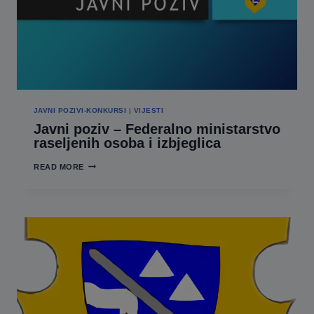
PALE
ZA
EKONOMSKU
PODRŠKU
RANJIVIM
GRUPAMA
NA
TRŽIŠTU
RADA
U
2023.
JAVNI POZIVI-KONKURSI
|
VIJESTI
GODINI
Javni poziv – Federalno ministarstvo
raseljenih osoba i izbjeglica
JAVNI
READ MORE
POZIV –
FEDERALNO
MINISTARSTVO
RASELJENIH
OSOBA
I
IZBJEGLICA