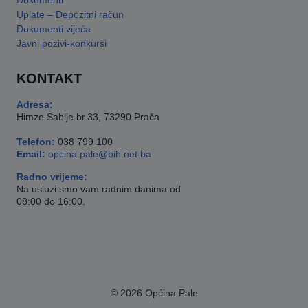
Dokumenti
Uplate – Depozitni račun
Dokumenti vijeća
Javni pozivi-konkursi
KONTAKT
Adresa:
Himze Sablje br.33, 73290 Prača
Telefon:
038 799 100
Email:
opcina.pale@bih.net.ba
Radno vrijeme:
Na usluzi smo vam radnim danima od
08:00 do 16:00.
© 2026 Općina Pale