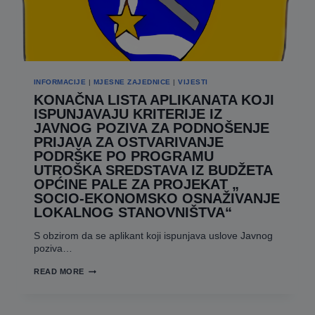
INFORMACIJE
|
MJESNE ZAJEDNICE
|
VIJESTI
KONAČNA LISTA APLIKANATA KOJI
ISPUNJAVAJU KRITERIJE IZ
JAVNOG POZIVA ZA PODNOŠENJE
PRIJAVA ZA OSTVARIVANJE
PODRŠKE PO PROGRAMU
UTROŠKA SREDSTAVA IZ BUDŽETA
OPĆINE PALE ZA PROJEKAT „
SOCIO-EKONOMSKO OSNAŽIVANJE
LOKALNOG STANOVNIŠTVA“
S obzirom da se aplikant koji ispunjava uslove Javnog
poziva…
KONAČNA
READ MORE
LISTA
APLIKANATA
KOJI
ISPUNJAVAJU