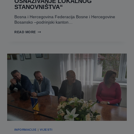
OSNAŽIVANJE LOKALNOG
STANOVNIŠTVA“
Bosna i Hercegovina Federacija Bosne i Hercegovine
Bosansko –podrinjski kanton…
PRELIMINARNA
READ MORE
RANG
LISTA
APLIKANATAKOJI
ISPUNJAVAJU
KRITERIJE
IZ
JAVNOG
POZIVA
ZA
PODNOŠENJE
PRIJAVA
ZA
OSTVARIVANJE
PODRŠKE
PO
PROGRAMU
UTROŠKA
SREDSTAVA
IZ
BUDŽETA
OPĆINE
PALE
ZA
INFORMACIJE
|
VIJESTI
PROJEKAT