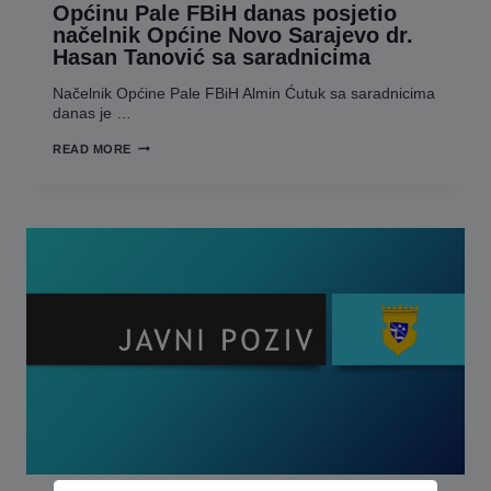
„
Općinu Pale FBiH danas posjetio
SOCIO-
načelnik Općine Novo Sarajevo dr.
EKONOMSKO
Hasan Tanović sa saradnicima
OSNAŽIVANJE
LOKALNOG
STANOVNIŠTVA“
Načelnik Općine Pale FBiH Almin Ćutuk sa saradnicima
danas je …
OPĆINU
READ MORE
PALE
FBIH
DANAS
POSJETIO
NAČELNIK
OPĆINE
NOVO
SARAJEVO
DR.
HASAN
TANOVIĆ
SA
SARADNICIMA