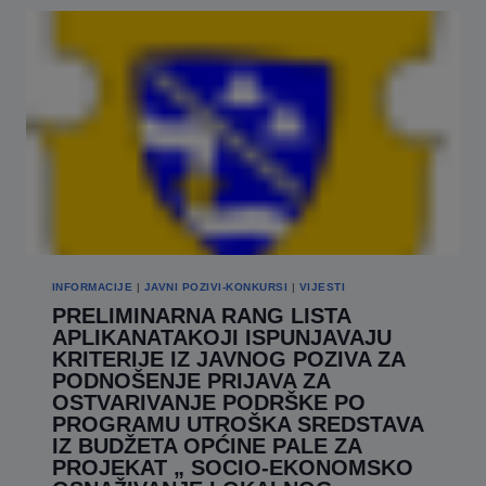
KRITERIJE
IZ
JAVNOG
POZIVA
ZA
PODNOŠENJE
PRIJAVA
ZA
OSTVARIVANJE
PODRŠKE
PO
PROGRAMU
UTROŠKA
SREDSTAVA
IZ
BUDŽETA
OPĆINE
PALE
ZA
INFORMACIJE
|
JAVNI POZIVI-KONKURSI
|
VIJESTI
PROJEKAT
„
PRELIMINARNA RANG LISTA
SOCIO-
APLIKANATAKOJI ISPUNJAVAJU
EKONOMSKO
KRITERIJE IZ JAVNOG POZIVA ZA
OSNAŽIVANJE
LOKALNOG
PODNOŠENJE PRIJAVA ZA
STANOVNIŠTVA“
OSTVARIVANJE PODRŠKE PO
PROGRAMU UTROŠKA SREDSTAVA
IZ BUDŽETA OPĆINE PALE ZA
PROJEKAT „ SOCIO-EKONOMSKO