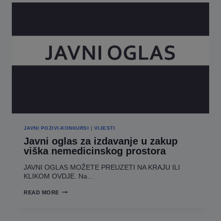
OSTVARIVANJE
POMOĆI
IZ
PROGRAMA
PODRŠKE
ODRŽIVOM
POVRATKU
JAVNI POZIVI-KONKURSI
|
VIJESTI
Javni oglas za izdavanje u zakup
viška nemedicinskog prostora
JAVNI OGLAS MOŽETE PREUZETI NA KRAJU ILI
KLIKOM OVDJE. Na…
JAVNI
READ MORE
OGLAS
ZA
IZDAVANJE
U