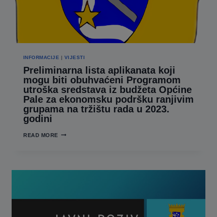
INFORMACIJE
|
VIJESTI
Preliminarna lista aplikanata koji
mogu biti obuhvaćeni Programom
utroška sredstava iz budžeta Općine
Pale za ekonomsku podršku ranjivim
grupama na tržištu rada u 2023.
godini
PRELIMINARNA
READ MORE
LISTA
APLIKANATA
KOJI
MOGU
BITI
OBUHVAĆENI
PROGRAMOM
UTROŠKA
SREDSTAVA
IZ
BUDŽETA
OPĆINE