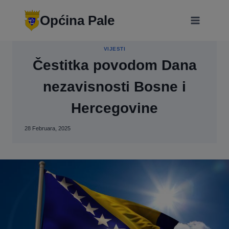
Skip
modal-check
to
Općina Pale
content
VIJESTI
Čestitka povodom Dana
nezavisnosti Bosne i
Hercegovine
28 Februara, 2025