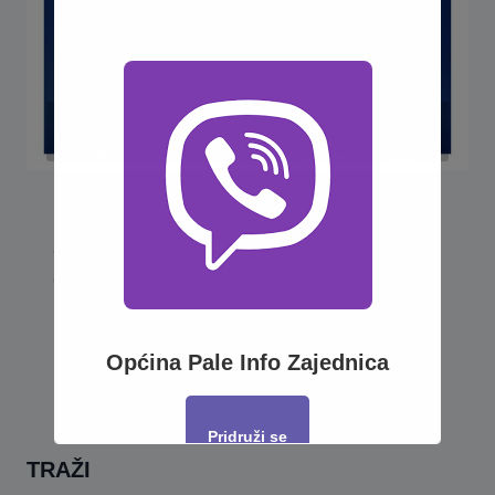
POZIV ZA TRIDESET DRUGU
SJEDNICU OPĆINSKOG VIJEĆA
OPĆINE PALE
Općina Pale Info Zajednica
Pridruži se
TRAŽI