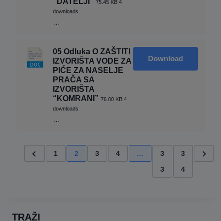
“DATELJI”
75.45 KB
4
This will close in
17
seconds
downloads
…
05 Odluka O ZAŠTITI
Download
IZVORIŠTA VODE ZA
PIĆE ZA NASELJE
PRAČA SA
IZVORIŠTA
“KOMRANI”
76.00 KB
4
downloads
…
1
2
3
4
…
3
3
3
4
TRAŽI