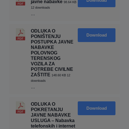
Download
javne nabavke
98.64 KB
12 downloads
…
ODLUKA O
Download
PONIŠTENJU
POSTUPKA JAVNE
NABAVKE
POLOVNOG
TERENSKOG
VOZILA ZA
POTREBE CIVILNE
ZAŠTITE
148.60 KB
12
downloads
…
ODLUKA O
Download
POKRETANJU
JAVNE NABAVKE
USLUGA – Nabavka
telefonskih i internet