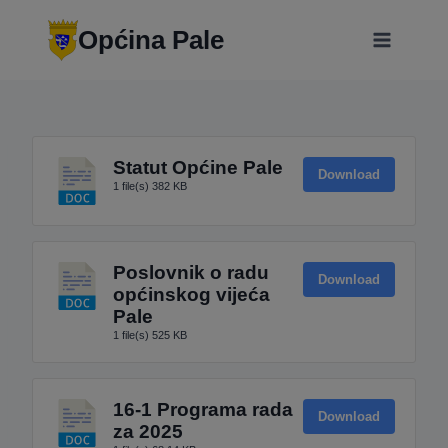
Skip
modal-check
to
Općina Pale
content
Statut Općine Pale
Download
1 file(s)
382 KB
Poslovnik o radu
Download
općinskog vijeća
Pale
1 file(s)
525 KB
16-1 Programa rada
Download
za 2025