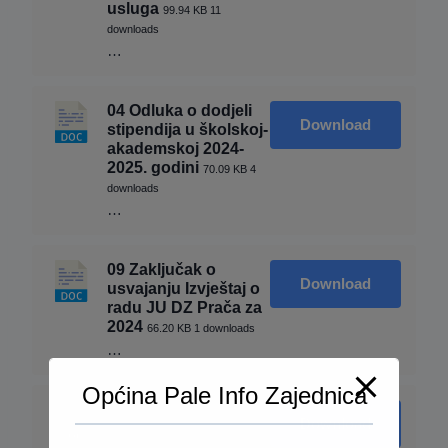
usluga
99.94 KB
11
downloads
…
04 Odluka o dodjeli
Download
stipendija u školskoj-
akademskoj 2024-
2025. godini
70.09 KB
4
downloads
…
09 Zaključak o
Download
usvajanju Izvještaj o
radu JU DZ Prača za
2024
66.20 KB
1 downloads
…
Općina Pale Info Zajednica
08 Odluka o
Download
imenovanju
predsjednika jednog