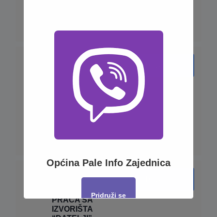
člana OIK
60.45 KB
3
downloads
…
07 Odluka o
Download
ZONAMA
SANITARNE
ZAŠTITE I
ZAŠTITNIM
MJERAMA SA
IZVORIŠTA DONJA
ČEMERNICA
66.95 KB
2
downloads
…
Općina Pale Info Zajednica
06 Odluka O ZAŠTITI
Download
IZVORIŠTA VODE ZA
PIĆE ZA NASELJE
Pridruži se
PRAČA SA
IZVORIŠTA