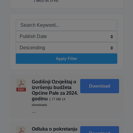
1 file(s)
68.14 KB
Apply Filter
Godišnji Ozvještaj o
Download
izvršenju budžeta
Općine Pale za 2024.
godinu
1.77 MB
14
downloads
…
Odluka o pokretanju