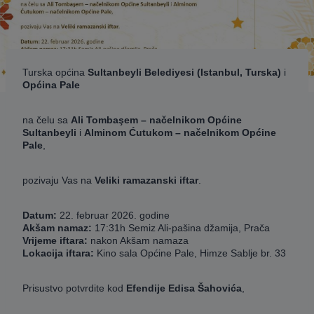
Turska općina
Sultanbeyli
Belediyesi
(Istanbul,
Turska
)
i
Općina
Pale
na čelu sa
Ali
Tombaşem
–
načelnikom
Općine
Sultanbeyli
i
Alminom
Ćutukom
–
načelnikom
Općine
Pale
,
pozivaju Vas na
Veliki
ramazanski
iftar
.
Datum:
22. februar 2026. godine
Akšam
namaz:
17:31h Semiz Ali-pašina džamija, Prača
Vrijeme
iftara:
nakon Akšam namaza
Lokacija
iftara:
Kino sala Općine Pale, Himze Sablje br. 33
Prisustvo potvrdite kod
Efendije
Edisa
Šahovića
,