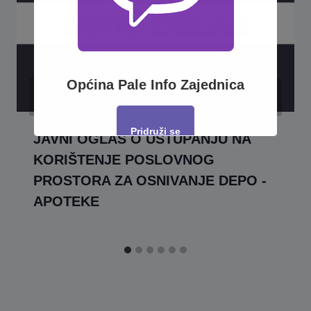
Općina Pale Info Zajednica
Pridruži se
JAVNI OGLAS O USTUPANJU NA
KORIŠTENJE POSLOVNOG
This will close in
16
seconds
PROSTORA ZA OSNIVANJE DEPO -
APOTEKE