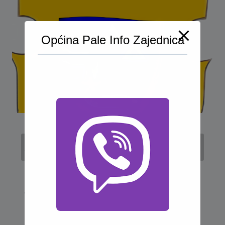
Općina Pale Info Zajednica
KONAČNA RANG LISTA
APLIKANATA KOJI ISPUNJAVAJU
KRITERIJE IZ JAVNOG POZIVA ZA
PODNOŠENJE PRIJAVA ZA
OSTVARIVANJE PODRŠKE PO
PROGRAMU UTROŠKA SREDSTAVA
IZ BUDŽETA OPĆINE PALE ZA