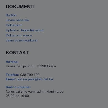
DOKUMENTI
Budžet
Javne nabavke
Dokumenti
Uplate – Depozitni račun
Dokumenti vijeća
Javni pozivi-konkursi
KONTAKT
Adresa:
Himze Sablje br.33, 73290 Prača
Telefon:
038 799 100
Email:
opcina.pale@bih.net.ba
Radno vrijeme:
Na usluzi smo vam radnim danima od
08:00 do 16:00.