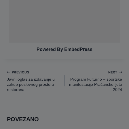
Powered By EmbedPress
Navigacija
PREVIOUS
NEXT
članaka
Javni oglas za izdavanje u
Program kulturno – sportske
zakup poslovnog prostora –
manifestacije Pračansko ljeto
restorana
2024
POVEZANO