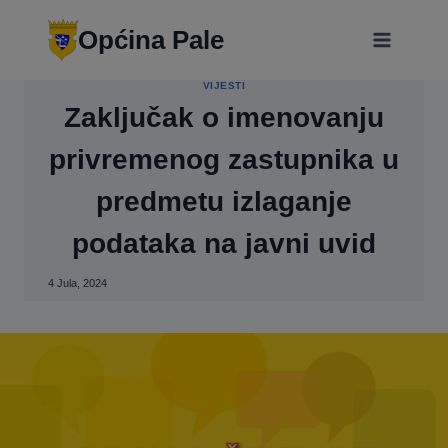
Skip
modal-check
to
Općina Pale
content
VIJESTI
Zaključak o imenovanju
privremenog zastupnika u
predmetu izlaganje
podataka na javni uvid
4 Jula, 2024