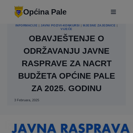
Skip
modal-check
to
Općina Pale
content
INFORMACIJE
|
JAVNI POZIVI-KONKURSI
|
MJESNE ZAJEDNICE
|
VIJEĆE
OBAVJEŠTENJE O
ODRŽAVANJU JAVNE
RASPRAVE ZA NACRT
BUDŽETA OPĆINE PALE
ZA 2025. GODINU
3 Februara, 2025