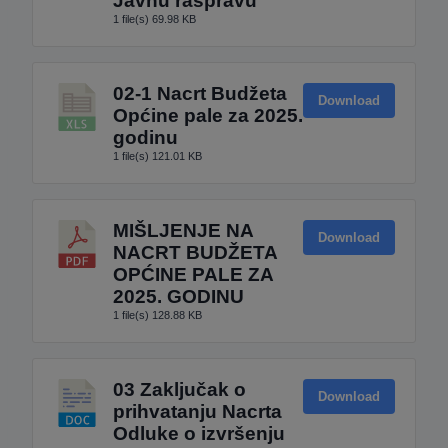
Javnu raspravu
1 file(s)
69.98 KB
02-1 Nacrt Budžeta
Download
Općine pale za 2025.
godinu
1 file(s)
121.01 KB
MIŠLJENJE NA
Download
NACRT BUDŽETA
OPĆINE PALE ZA
2025. GODINU
1 file(s)
128.88 KB
03 Zaključak o
Download
prihvatanju Nacrta
Odluke o izvršenju