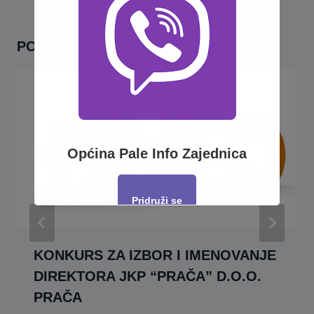
POVEZANO
Općina Pale Info Zajednica
Pridruži se
This will close in
16
seconds
KONKURS ZA IZBOR I IMENOVANJE
DIREKTORA JKP “PRAČA” D.O.O.
PRAČA