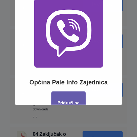
Download
JKP Prača za 2022.
godinu
1.60 MB
8 downloads
…
05 Zaključak o
Download
usvajanju izvještaja
JKP Prača za 2022.
godinu
162.56 KB
9
downloads
…
Općina Pale Info Zajednica
04-1 Izvještaj o radu
Download
JU Dom zdravlja
Prača za 2022.
godinu
Pridruži se
961.61 KB
14
downloads
…
This will close in
17
seconds
04 Zaključak o