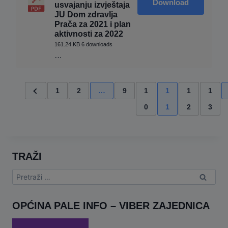
Download
usvajanju izvještaja
JU Dom zdravlja
Prača za 2021 i plan
aktivnosti za 2022
161.24 KB
6 downloads
…
1
2
…
9
1
1
1
1
0
1
2
3
TRAŽI
Pretraga:
OPĆINA PALE INFO – VIBER ZAJEDNICA