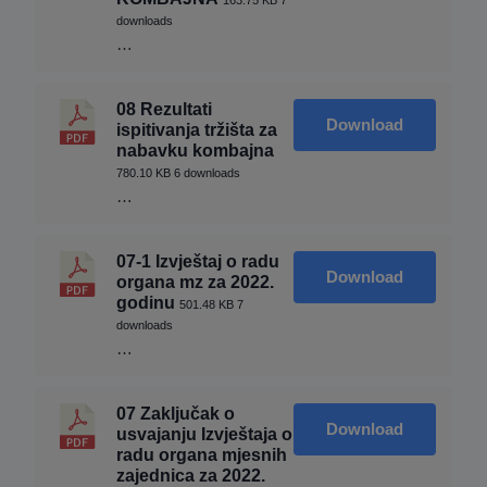
163.75 KB
7
downloads
…
08 Rezultati
Download
ispitivanja tržišta za
nabavku kombajna
780.10 KB
6 downloads
…
07-1 Izvještaj o radu
Download
organa mz za 2022.
godinu
501.48 KB
7
downloads
…
07 Zaključak o
Download
usvajanju Izvještaja o
radu organa mjesnih
zajednica za 2022.