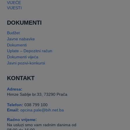
VIJEĆE
VIJESTI
DOKUMENTI
Budžet
Javne nabavke
Dokumenti
Uplate – Depozitni račun
Dokumenti vijeća
Javni pozivi-konkursi
KONTAKT
Adresa:
Himze Sablje br.33, 73290 Prača
Telefon:
038 799 100
Email:
opcina.pale@bih.net.ba
Radno vrijeme:
Na usluzi smo vam radnim danima od
08:00 do 16:00.