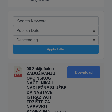
1 file(s)
68.14 KB
Apply Filter
08 Zaključak o
Download
ZADUŽIVANJU
OPĆINSKOG
NAČELNIKA I
NADLEŽNE SLUŽBE
DA NASTAVE
ISTRAŽIVATI
TRŽIŠTE ZA
NABAVKU
KOMBAJNA