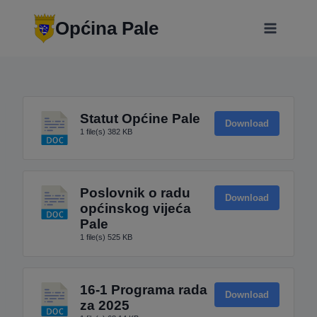
Skip
modal-check
to
Općina Pale
content
Statut Općine Pale
Download
1 file(s)
382 KB
Poslovnik o radu
Download
općinskog vijeća
Pale
1 file(s)
525 KB
16-1 Programa rada
Download
za 2025