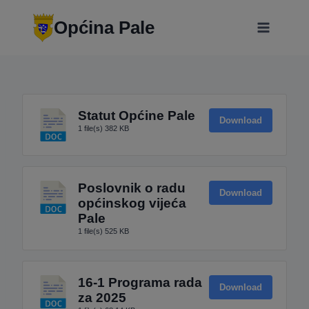
Skip
modal-check
to
Općina Pale
content
Statut Općine Pale
Download
1 file(s)
382 KB
Poslovnik o radu
Download
općinskog vijeća
Pale
1 file(s)
525 KB
16-1 Programa rada
Download
za 2025