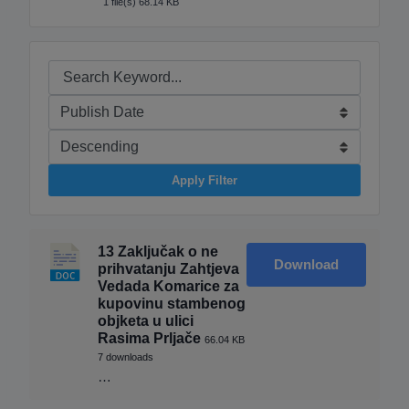
1 file(s)
68.14 KB
Apply Filter
13 Zaključak o ne
Download
prihvatanju Zahtjeva
Vedada Komarice za
kupovinu stambenog
objketa u ulici
Rasima Prljače
66.04 KB
7 downloads
…