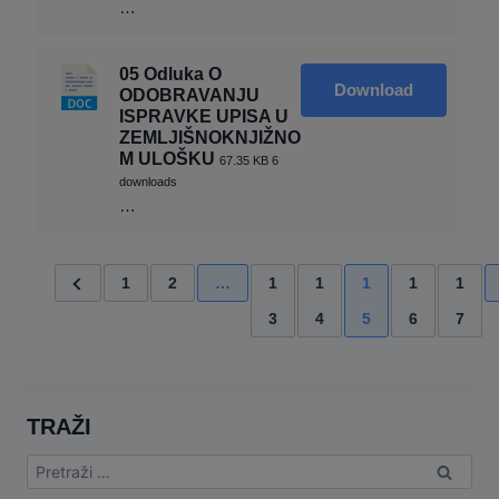
…
05 Odluka O
Download
ODOBRAVANJU
ISPRAVKE UPISA U
ZEMLJIŠNOKNJIŽNO
M ULOŠKU
67.35 KB
6
downloads
…
1
2
…
1
1
1
1
1
3
4
5
6
7
TRAŽI
Pretraga: