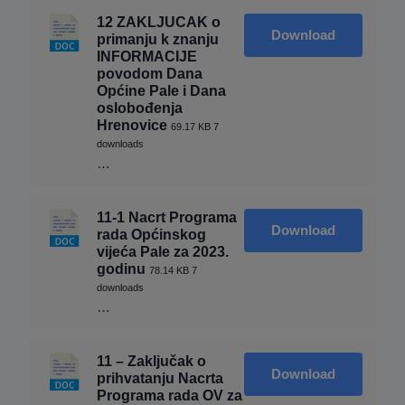
12 ZAKLJUCAK o
Download
primanju k znanju
INFORMACIJE
povodom Dana
Općine Pale i Dana
oslobođenja
Hrenovice
69.17 KB
7
downloads
…
11-1 Nacrt Programa
Download
rada Općinskog
vijeća Pale za 2023.
godinu
78.14 KB
7
downloads
…
11 – Zaključak o
Download
prihvatanju Nacrta
Programa rada OV za