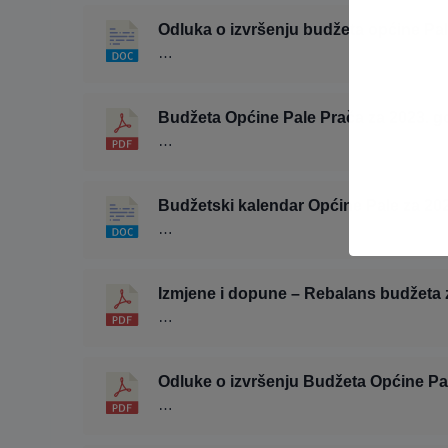
Odluka o izvršenju budžeta općine Pal
…
Budžeta Općine Pale Prača za 2023. g
…
Budžetski kalendar Općine Pale za 20
…
Izmjene i dopune – Rebalans budžeta 
…
Odluke o izvršenju Budžeta Općine Pa
…