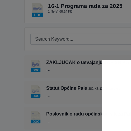
16-1 Programa rada za 2025
1 file(s)
68.14 KB
ZAKLJUCAK o usvajanju ZAPISNIKA s
…
Statut Općine Pale
382 KB
112 downloads
…
Poslovnik o radu općinskog vijeća Pa
…