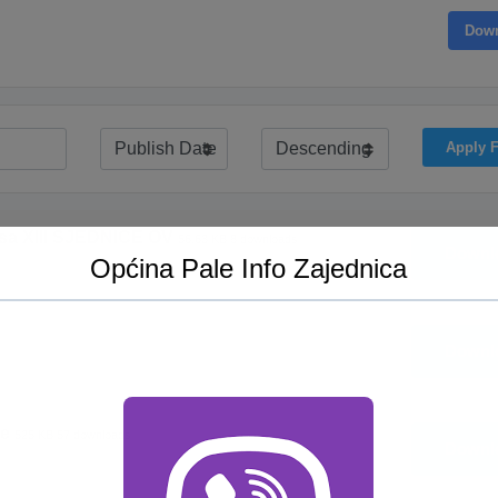
Dow
Apply F
a XIII SJEDNICE OV
56.63 KB
8 downloads
Downl
Općina Pale Info Zajednica
Downl
le
525 KB
57 downloads
Downl