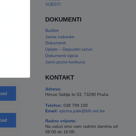
VIJESTI
oad
DOKUMENTI
Budžet
Javne nabavke
oad
Dokumenti
Uplate – Depozitni račun
Dokumenti vijeća
Javni pozivi-konkursi
oad
KONTAKT
Adresa:
oad
Himze Sablje br.33, 73290 Prača
Telefon:
038 799 100
Email:
opcina.pale@bih.net.ba
oad
Radno vrijeme:
Na usluzi smo vam radnim danima od
08:00 do 16:00.