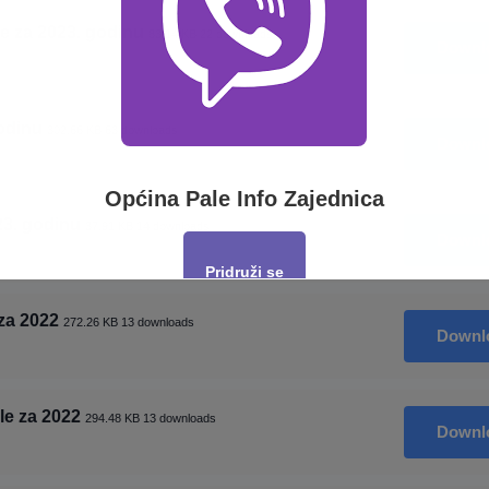
e za 2023. godinu
83.14 KB
22 downloads
Downl
odinu
302.66 KB
63 downloads
Downl
Općina Pale Info Zajednica
23. godinu
37.91 KB
14 downloads
Downl
Pridruži se
za 2022
272.26 KB
13 downloads
Downl
This will close in
17
seconds
le za 2022
294.48 KB
13 downloads
Downl