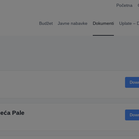
modal-check
Početna
Budžet
Javne nabavke
Dokumenti
Uplate – 
Dow
jeća Pale
Dow