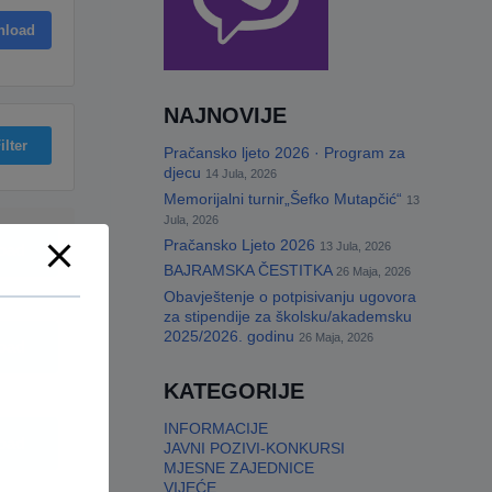
nload
NAJNOVIJE
ilter
Pračansko ljeto 2026 · Program za
djecu
14 Jula, 2026
Memorijalni turnir„Šefko Mutapčić“
13
Jula, 2026
Pračansko Ljeto 2026
13 Jula, 2026
oad
BAJRAMSKA ČESTITKA
26 Maja, 2026
Obavještenje o potpisivanju ugovora
za stipendije za školsku/akademsku
2025/2026. godinu
26 Maja, 2026
oad
KATEGORIJE
INFORMACIJE
oad
JAVNI POZIVI-KONKURSI
MJESNE ZAJEDNICE
VIJEĆE