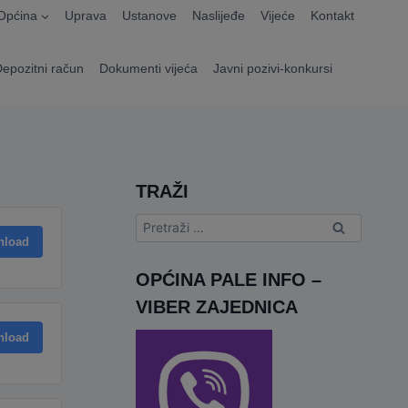
Općina
Uprava
Ustanove
Naslijeđe
Vijeće
Kontakt
Depozitni račun
Dokumenti vijeća
Javni pozivi-konkursi
TRAŽI
Pretraga:
nload
OPĆINA PALE INFO –
VIBER ZAJEDNICA
nload