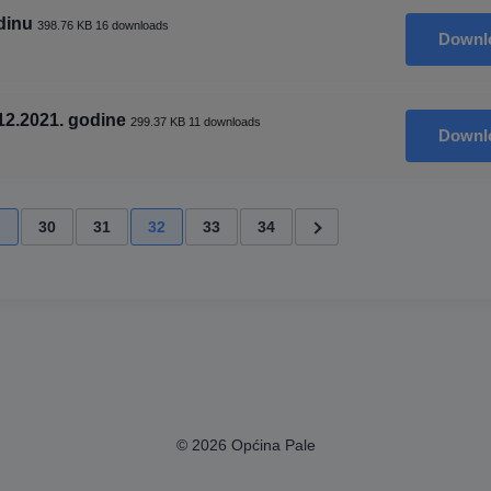
dinu
398.76 KB
16 downloads
Downl
12.2021. godine
299.37 KB
11 downloads
Downl
…
30
31
32
33
34
© 2026 Općina Pale