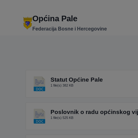
Skip
to
content
Općina Pale
Federacija Bosne i Hercegovine
Statut Općine Pale
1 file(s)
382 KB
Poslovnik o radu općinskog vi
1 file(s)
525 KB