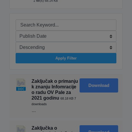
1 file(s)
68.14 KB
Apply Filter
Zaključak o primanju
Download
k znanju Infomracije
o radu OV Pale za
2021 godinu
68.18 KB
7
downloads
…
Zaključka o