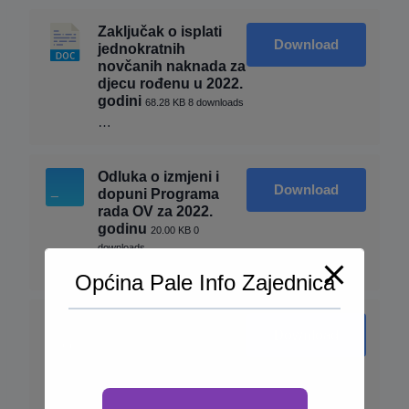
Zaključak o isplati
Download
jednokratnih
novčanih naknada za
djecu rođenu u 2022.
godini
68.28 KB
8 downloads
…
Odluka o izmjeni i
Download
dopuni Programa
rada OV za 2022.
godinu
20.00 KB
0
downloads
…
Općina Pale Info Zajednica
Odluka o utvrđivanju
Download
kriterija za obračun
troškova tehničkog
pregleda
67.75 KB
8
downloads