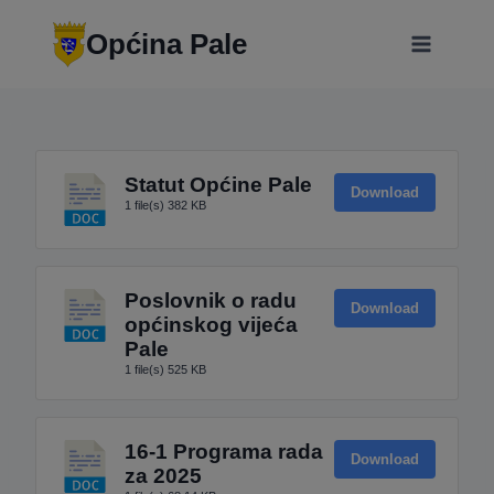
Skip
modal-check
to
Općina Pale
content
Statut Općine Pale
Download
1 file(s)
382 KB
Poslovnik o radu
Download
općinskog vijeća
Pale
1 file(s)
525 KB
16-1 Programa rada
Download
za 2025