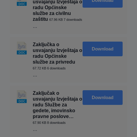
Download
usvajanju Izvještaja o
radu Općinske
službe za civilnu
zaštitu
67.96 KB
7 downloads
…
Zaključka o
Download
usvajanju Izvještaja o
radu Općinske
službe za privredu
67.72 KB
6 downloads
…
Zaključak o
Download
usvajanju Izvještaja o
radu Službe za
gedete, imovinsko
pravne poslove…
67.90 KB
8 downloads
…