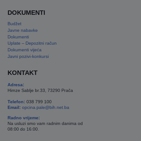
DOKUMENTI
Budžet
Javne nabavke
Dokumenti
Uplate – Depozitni račun
Dokumenti vijeća
Javni pozivi-konkursi
KONTAKT
Adresa:
Himze Sablje br.33, 73290 Prača
Telefon:
038 799 100
Email:
opcina.pale@bih.net.ba
Radno vrijeme:
Na usluzi smo vam radnim danima od
08:00 do 16:00.