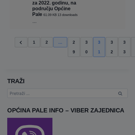
za 2022. godinu, na
području Općine
Pale
61.09 KB
13 downloads
…
1
2
…
2
3
3
3
3
9
0
1
2
3
TRAŽI
Pretraga:
OPĆINA PALE INFO – VIBER ZAJEDNICA